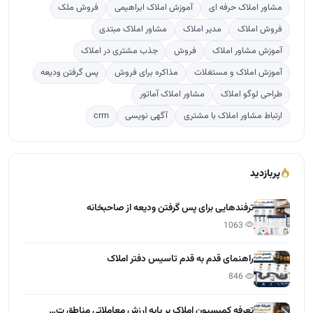
پربازدید
ترفندهایی برای پس گرفتن ودیعه از صاحبخانه
1063
راهنمای قدم به قدم تاسیس دفتر املاک
846
تعرفه کمیسیون املاک بر پایه ارزش معاملاتی مناطق ت…
294
دوره آموزشی مشاور املاک
155
آخرین مقالات