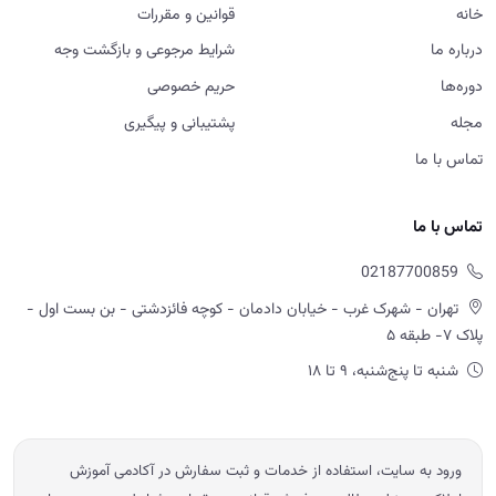
تماس با ما
02187700859
تهران - شهرک غرب - خیابان دادمان - کوچه فائزدشتی - بن بست اول -
پلاک ۷- طبقه ۵
شنبه تا پنج‌شنبه، ۹ تا ۱۸
ورود به سایت، استفاده از خدمات و ثبت سفارش در آکادمی آموزش
املاک به منزله مطالعه و پذیرش قوانین و مقررات، شرایط مرجوعی و سایر
سیاست های اعلام شده در سایت است.
© 2026 آموزش املاک امید ابراهیمی — تمامی حقوق محفوظ است.
Powered by OE