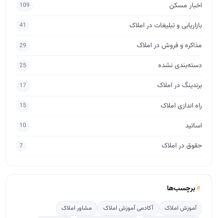
راه اندازی املاک
15
اساتید
10
حقوق در املاک
7
برچسب‌ها
آموزش املاک
آکادمی آموزش املاک
مشاور املاک
مشاور املاک حرفه ای
آموزش املاک ابراهیمی
فروش ملک
فروش املاک
مدیر املاک
مشاور املاک مبتدی
آموزش مشاور املاک
فروش
جذب مشتری در املاک
آموزش املاک و مستغلات
مذاکره برای فروش
پس گرفتن ودیعه
طراحی لوگو املاک
مشاور املاک آماتور
ارتباط مشاور املاک با مشتری
آگهی نویسی
crm