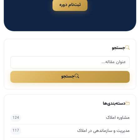
جستجو
دسته‌بندی‌ها
مشاوره املاک
124
مدیریت و سازماندهی در املاک
117
اخبار مسکن
109
بازاریابی و تبلیغات در املاک
41
مذاکره و فروش در املاک
29
دسته‌بندی نشده
25
برندینگ در املاک
17