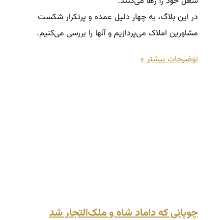
چوپانی که داماد شاه و ملک‌التجار شد
مرداد 20, 1404
روزی فردی به حسین‌قلی، پسر چوپان، برخورد و گفت:
حسین‌قلی. پاسخ داد: بله. گفت: اگر انعامی بدهی،
خوابی که دیشب درباره تو دیده‌ام برایت بازگو
توضیحات بیشتر »