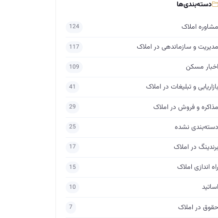
دسته‌بندی‌ها
شاوره املاک
124
دیریت و سازماندهی در املاک
117
خبار مسکن
109
ازاریابی و تبلیغات در املاک
41
ذاکره و فروش در املاک
29
سته‌بندی نشده
25
رندینگ در املاک
17
اه اندازی املاک
15
ساتید
10
قوق در املاک
7