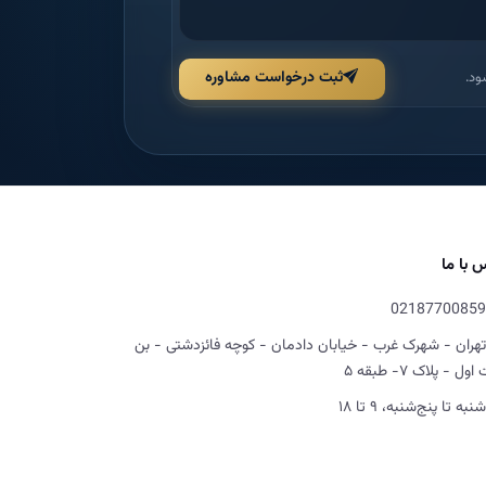
ثبت درخواست مشاوره
ود.
 با ما
02187700859
تهران - شهرک غرب - خیابان دادمان - کوچه فائزدشتی - بن
ل - پلاک ۷- طبقه ۵
شنبه تا پنج‌شنبه، ۹ تا ۱۸