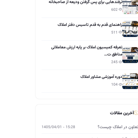
ترفندهایی برای پس گرفتن ودیعه از صاحبخانه
602
راهنمای قدم به قدم تاسیس دفتر املاک
511
تعرفه کمیسیون املاک بر پایه ارزش معاملاتی
مناطق ت…
245
دوره آموزشی مشاور املاک
104
آخرین مقالات
عاون در املاک چیست؟
15:28 - 1405/04/01