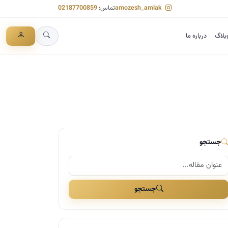
amozesh_amlak
تماس:
02187700859
بلاگ
درباره ما
جستجو
جستجو