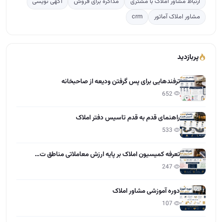
ارتباط مشاور املاک با مشتری
مذاکره برای فروش
آگهی نویسی
مشاور املاک آماتور
crm
پربازدید
ترفندهایی برای پس گرفتن ودیعه از صاحبخانه
652
راهنمای قدم به قدم تاسیس دفتر املاک
533
تعرفه کمیسیون املاک بر پایه ارزش معاملاتی مناطق ت…
247
دوره آموزشی مشاور املاک
107