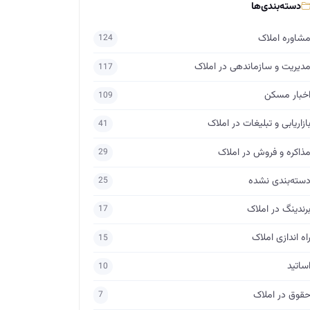
دسته‌بندی‌ها
شاوره املاک
124
دیریت و سازماندهی در املاک
117
خبار مسکن
109
ازاریابی و تبلیغات در املاک
41
ذاکره و فروش در املاک
29
سته‌بندی نشده
25
رندینگ در املاک
17
اه اندازی املاک
15
ساتید
10
قوق در املاک
7