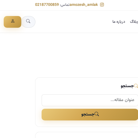
amozesh_amlak
تماس:
02187700859
بلاگ
درباره ما
جستجو
جستجو