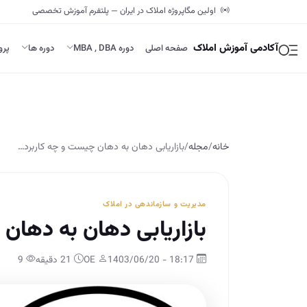
اولین مگاپروژه املاک در ایران — پلتفرم آموزش تخصصی
آکادمی آموزش املاک
صفحه اصلی
دوره MBA , DBA
دوره ها
پرو
خانه
/
مجله
/
بازاریابی دهان به دهان چیست و چه کاربرد…
مدیریت و سازماندهی در املاک
بازاریابی دهان به دهان
18:17 - 1403/06/20
OE
21 دقیقه
9