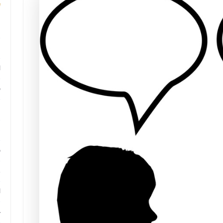
م
م
ا
ب
م
د
ب
ر
ا
ح