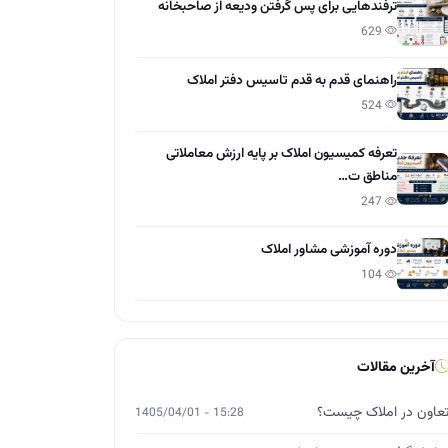
ترفندهایی برای پس گرفتن ودیعه از صاحبخانه
629
راهنمای قدم به قدم تاسیس دفتر املاک
524
تعرفه کمیسیون املاک بر پایه ارزش معاملاتی
مناطق ت…
247
دوره آموزشی مشاور املاک
104
آخرین مقالات
عاون در املاک چیست؟
15:28 - 1405/04/01