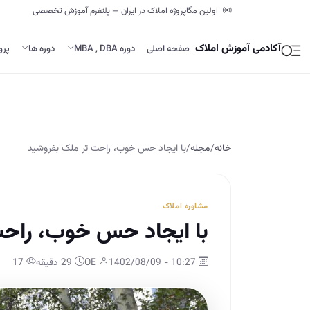
اولین مگاپروژه املاک در ایران — پلتفرم آموزش تخصصی
آکادمی آموزش املاک
صفحه اصلی
دوره MBA , DBA
دوره ها
پرو
خانه
/
مجله
/
با ایجاد حس خوب، راحت تر ملک بفروشید
مشاوره املاک
با ایجاد حس خوب، راحت
10:27 - 1402/08/09
OE
29 دقیقه
17