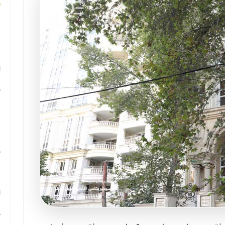
م
م
ا
ب
م
د
ب
ر
ا
ح