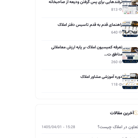
ترفندهایی برای پس گرفتن ودیعه از صاحبخانه
813
راهنمای قدم به قدم تاسیس دفتر املاک
640
تعرفه کمیسیون املاک بر پایه ارزش معاملاتی
مناطق ت…
260
دوره آموزشی مشاور املاک
118
آخرین مقالات
عاون در املاک چیست؟
15:28 - 1405/04/01