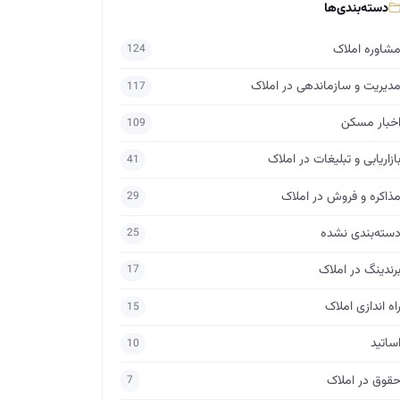
دسته‌بندی‌ها
شاوره املاک
124
دیریت و سازماندهی در املاک
117
خبار مسکن
109
ازاریابی و تبلیغات در املاک
41
ذاکره و فروش در املاک
29
سته‌بندی نشده
25
رندینگ در املاک
17
اه اندازی املاک
15
ساتید
10
قوق در املاک
7