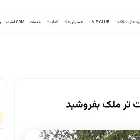
ژه های املاک
VIP CLUB
همایش‌ها
کتاب
خدمات
CRM املاک
و
 تر ملک بفروشید