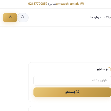
amozesh_amlak
تماس:
02187700859
بلاگ
درباره ما
جستجو
جستجو