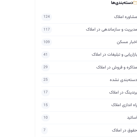
دسته‌بندی‌ها
شاوره املاک
124
دیریت و سازماندهی در املاک
117
خبار مسکن
109
ازاریابی و تبلیغات در املاک
41
ذاکره و فروش در املاک
29
سته‌بندی نشده
25
رندینگ در املاک
17
اه اندازی املاک
15
ساتید
10
قوق در املاک
7