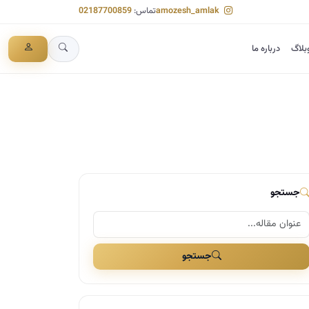
amozesh_amlak
تماس:
02187700859
بلاگ
درباره ما
جستجو
جستجو