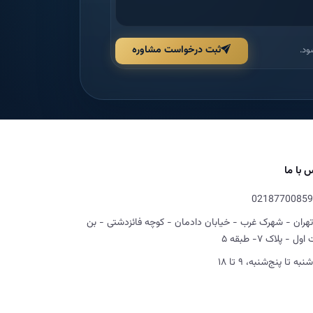
ثبت درخواست مشاوره
ود.
 با ما
02187700859
تهران - شهرک غرب - خیابان دادمان - کوچه فائزدشتی - بن
ل - پلاک ۷- طبقه ۵
شنبه تا پنج‌شنبه، ۹ تا ۱۸