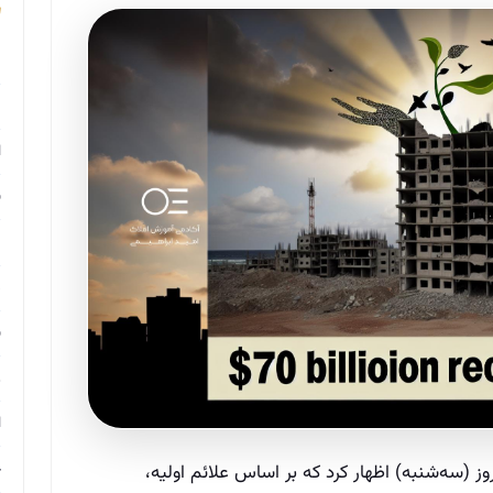
م
م
ا
ب
م
د
ب
ر
ا
ح
ز (سه‌شنبه) اظهار کرد که بر اساس علائم اولیه،