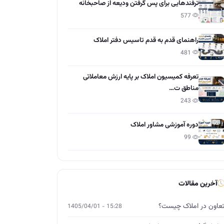
ترفندهایی برای پس گرفتن ودیعه از صاحبخانه
577
راهنمای قدم به قدم تاسیس دفتر املاک
481
تعرفه کمیسیون املاک بر پایه ارزش معاملاتی
مناطق ت…
243
دوره آموزشی مشاور املاک
99
آخرین مقالات
عاون در املاک چیست؟
15:28 - 1405/04/01