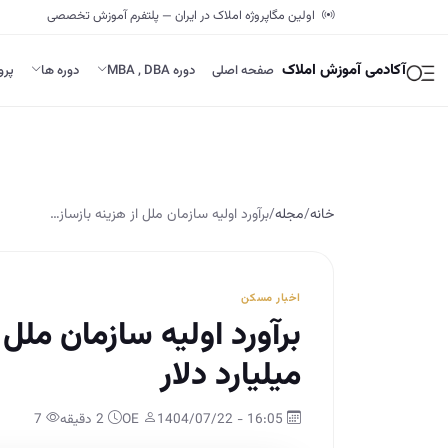
اولین مگاپروژه املاک در ایران — پلتفرم آموزش تخصصی
آکادمی آموزش املاک
صفحه اصلی
دوره MBA , DBA
دوره ها
پرو
خانه
/
مجله
/
برآورد اولیه سازمان ملل از هزینه بازساز…
اخبار مسکن
میلیارد دلار
16:05 - 1404/07/22
OE
2 دقیقه
7