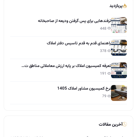
پربازدید
ترفندهایی برای پس گرفتن ودیعه از صاحبخانه
448
راهنمای قدم به قدم تاسیس دفتر املاک
378
تعرفه کمیسیون املاک بر پایه ارزش معاملاتی مناطق ت…
191
نرخ کمیسیون مشاور املاک 1405
79
آخرین مقالات