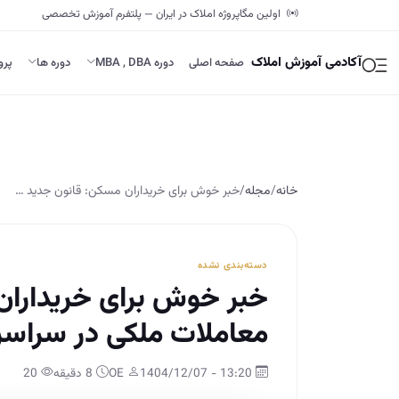
اولین مگاپروژه املاک در ایران — پلتفرم آموزش تخصصی
آکادمی آموزش املاک
صفحه اصلی
دوره MBA , DBA
دوره ها
پرو
خانه
/
مجله
/
خبر خوش برای خریداران مسکن: قانون جدید …
دسته‌بندی نشده
خبر خوش برای خریداران
معاملات ملکی در سراسر 
13:20 - 1404/12/07
OE
8 دقیقه
20