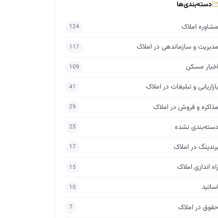
دسته‌بندی‌ها
شاوره املاک
124
دیریت و سازماندهی در املاک
117
خبار مسکن
109
ازاریابی و تبلیغات در املاک
41
ذاکره و فروش در املاک
29
سته‌بندی نشده
25
رندینگ در املاک
17
اه اندازی املاک
15
ساتید
10
قوق در املاک
7