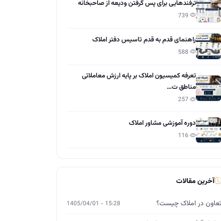
ترفندهایی برای پس گرفتن ودیعه از صاحبخانه
739
راهنمای قدم به قدم تاسیس دفتر املاک
588
تعرفه کمیسیون املاک بر پایه ارزش معاملاتی
مناطق ت…
257
دوره آموزشی مشاور املاک
116
آخرین مقالات
عاون در املاک چیست؟
15:28 - 1405/04/01