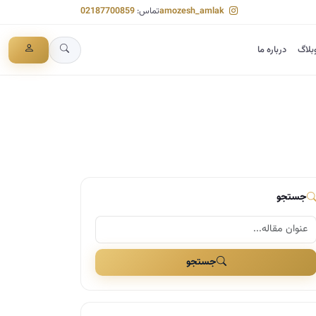
amozesh_amlak
تماس:
02187700859
بلاگ
درباره ما
جستجو
جستجو