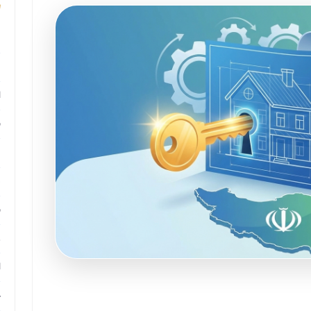
م
م
ا
ب
م
د
ب
ر
ا
ح