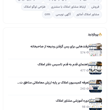
فروش
ارتباط مشاور املاک با مشتری
طراحی لوگو املاک
مشاور املاک آماتور
آگهی نویسی
crm
پربازدید
ترفندهایی برای پس گرفتن ودیعه از صاحبخانه
574
راهنمای قدم به قدم تاسیس دفتر املاک
477
تعرفه کمیسیون املاک بر پایه ارزش معاملاتی مناطق ت…
243
دوره آموزشی مشاور املاک
98