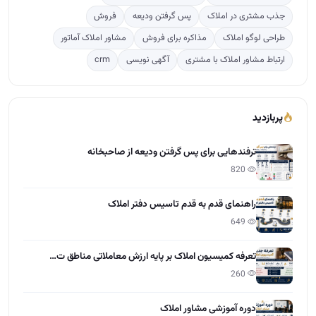
جذب مشتری در املاک
پس گرفتن ودیعه
فروش
طراحی لوگو املاک
مذاکره برای فروش
مشاور املاک آماتور
ارتباط مشاور املاک با مشتری
آگهی نویسی
crm
پربازدید
ترفندهایی برای پس گرفتن ودیعه از صاحبخانه
820
راهنمای قدم به قدم تاسیس دفتر املاک
649
تعرفه کمیسیون املاک بر پایه ارزش معاملاتی مناطق ت…
260
دوره آموزشی مشاور املاک