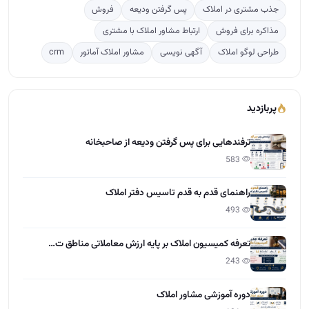
جذب مشتری در املاک
پس گرفتن ودیعه
فروش
مذاکره برای فروش
ارتباط مشاور املاک با مشتری
طراحی لوگو املاک
آگهی نویسی
مشاور املاک آماتور
crm
پربازدید
ترفندهایی برای پس گرفتن ودیعه از صاحبخانه
583
راهنمای قدم به قدم تاسیس دفتر املاک
493
تعرفه کمیسیون املاک بر پایه ارزش معاملاتی مناطق ت…
243
دوره آموزشی مشاور املاک