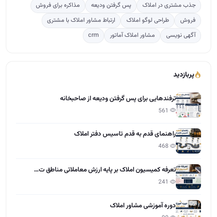
جذب مشتری در املاک
پس گرفتن ودیعه
مذاکره برای فروش
فروش
طراحی لوگو املاک
ارتباط مشاور املاک با مشتری
آگهی نویسی
مشاور املاک آماتور
crm
پربازدید
ترفندهایی برای پس گرفتن ودیعه از صاحبخانه
561
راهنمای قدم به قدم تاسیس دفتر املاک
468
تعرفه کمیسیون املاک بر پایه ارزش معاملاتی مناطق ت…
241
دوره آموزشی مشاور املاک