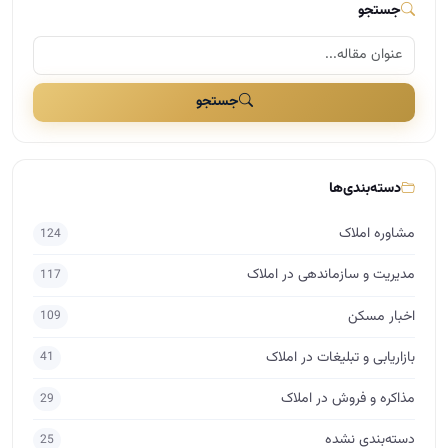
مشاوره املاک
124
مدیریت و سازماندهی در املاک
117
اخبار مسکن
109
بازاریابی و تبلیغات در املاک
41
مذاکره و فروش در املاک
29
دسته‌بندی نشده
25
برندینگ در املاک
17
راه اندازی املاک
15
اساتید
10
حقوق در املاک
7