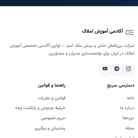
دسترسی سریع
راهنما و قوانین
خانه
قوانین و مقررات
درباره ما
شرایط مرجوعی و بازگشت وجه
دوره‌ها
حریم خصوصی
مجله
پشتیبانی و پیگیری
تماس با ما
تماس با ما
02187700859
تهران - شهرک غرب - خیابان دادمان - کوچه فائزدشتی - بن بست اول -
پلاک ۷- طبقه ۵
شنبه تا پنج‌شنبه، ۹ تا ۱۸