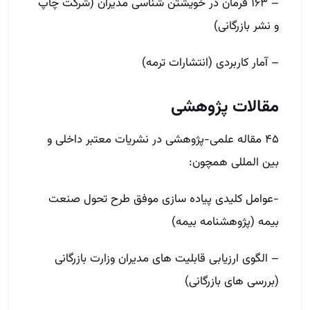
– ۱۶۳ فرمان در خویشتن ­شناسی مدیران (شرکت چاپ
و نشر بازرگانی)
– آمار کاربردی (انتشارات ترمه)
مقالات پژوهشی
۴۵ مقاله علمی-پژوهشی در نشریات معتبر داخلی و
بین­ المللی همچون:
-عوامل کلیدی پیاده ­سازی موفق طرح تحول صنعت
بیمه (پژوهشنامه بیمه)
– الگوی ارزیابی قابلیت ­های مدیران وزارت بازرگانی
(بررسی ­های بازرگانی)