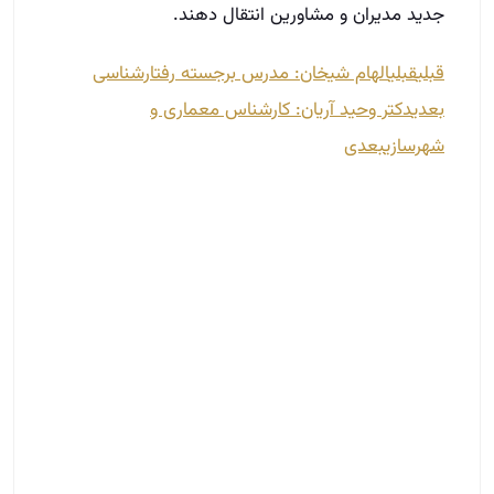
جدید مدیران و مشاورین انتقال دهند.
قبلی
قبلی
الهام شیخان: مدرس برجسته رفتارشناسی
بعدی
دکتر وحید آریان: کارشناس معماری و
شهرسازی
بعدی
چگونه در املاک کفی کار کنیم؟
اردیبهشت 21, 1402
اگر شما نیز قصد کار در بنگاه املاک را دارید، یقینا از
خواندن این مقاله لذت فراوانی خواهید برد. ما در این
مقاله سعی کرده‌‌ایم تا نحوه کار به‌‌عنوان یک مشاوره