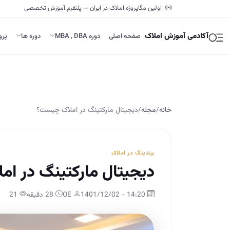
اولین مگاپروژه املاک در ایران — پلتفرم آموزش تخصصی
آکادمی آموزش املاک
صفحه اصلی
دوره MBA , DBA
دوره ها
پرو
خانه
/
مجله
/
دیجیتال مارکتینگ در املاک چیست؟
برندینگ در املاک
دیجیتال مارکتینگ در ا
14:20 - 1401/12/02
OE
28 دقیقه
21