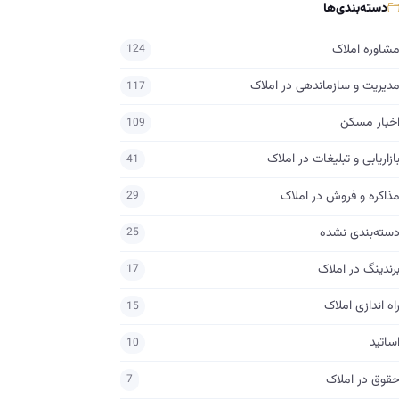
دسته‌بندی‌ها
شاوره املاک
124
دیریت و سازماندهی در املاک
117
خبار مسکن
109
ازاریابی و تبلیغات در املاک
41
ذاکره و فروش در املاک
29
سته‌بندی نشده
25
رندینگ در املاک
17
اه اندازی املاک
15
ساتید
10
قوق در املاک
7