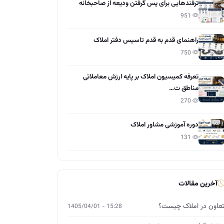
ترفندهایی برای پس گرفتن ودیعه از صاحبخانه
951
راهنمای قدم به قدم تاسیس دفتر املاک
750
تعرفه کمیسیون املاک بر پایه ارزش معاملاتی
مناطق ت…
270
دوره آموزشی مشاور املاک
131
آخرین مقالات
عاون در املاک چیست؟
15:28 - 1405/04/01