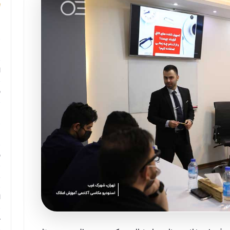
م
م
ا
ب
م
د
ب
ر
ا
ح