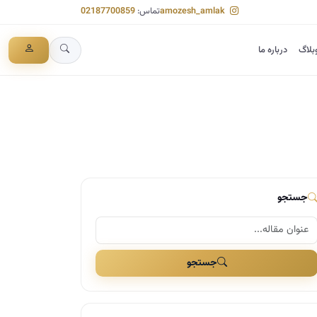
amozesh_amlak
تماس:
02187700859
بلاگ
درباره ما
جستجو
جستجو