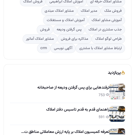
مشاور املاک حرفه ای
آموزش املاک ابراهیمی
فروش املاک
فروش ملک
مدیر املاک
مشاور املاک مبتدی
آموزش مشاور املاک
آموزش املاک و مستغلات
جذب مشتری در املاک
پس گرفتن ودیعه
فروش
طراحی لوگو املاک
مذاکره برای فروش
مشاور املاک آماتور
ارتباط مشاور املاک با مشتری
آگهی نویسی
crm
پربازدید
ترفندهایی برای پس گرفتن ودیعه از صاحبخانه
753
راهنمای قدم به قدم تاسیس دفتر املاک
591
تعرفه کمیسیون املاک بر پایه ارزش معاملاتی مناطق ت…