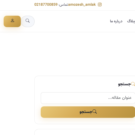
amozesh_amlak
تماس:
02187700859
بلاگ
درباره ما
جستجو
جستجو