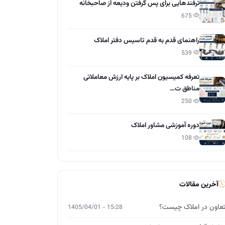
ترفندهایی برای پس گرفتن ودیعه از صاحبخانه
675
راهنمای قدم به قدم تاسیس دفتر املاک
539
تعرفه کمیسیون املاک بر پایه ارزش معاملاتی
مناطق ت…
250
دوره آموزشی مشاور املاک
108
آخرین مقالات
عاون در املاک چیست؟
15:28 - 1405/04/01