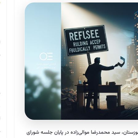
م
م
ا
ب
م
د
ب
ر
ا
ح
وزستان، سید محمدرضا موالی‌زاده در پایان جلسه شورای