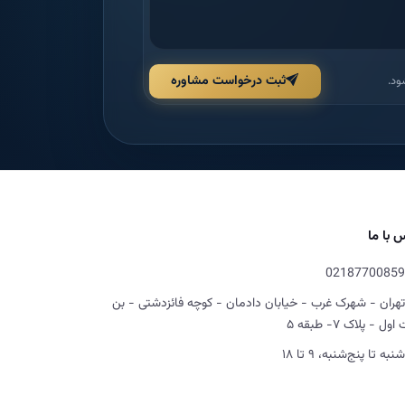
ثبت درخواست مشاوره
ود.
 با ما
02187700859
تهران - شهرک غرب - خیابان دادمان - کوچه فائزدشتی - بن
ل - پلاک ۷- طبقه ۵
شنبه تا پنج‌شنبه، ۹ تا ۱۸