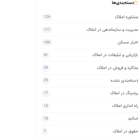
دسته‌بندی‌ها
شاوره املاک
124
دیریت و سازماندهی در املاک
117
خبار مسکن
109
ازاریابی و تبلیغات در املاک
41
ذاکره و فروش در املاک
29
سته‌بندی نشده
25
رندینگ در املاک
17
اه اندازی املاک
15
ساتید
10
قوق در املاک
7