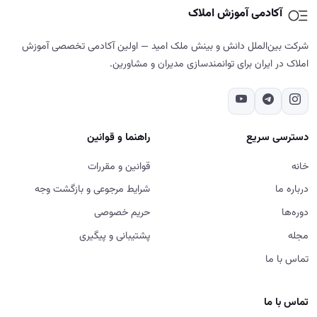
خانه
قوانین و مقررات
درباره ما
شرایط مرجوعی و بازگشت وجه
دوره‌ها
حریم خصوصی
مجله
پشتیبانی و پیگیری
تماس با ما
تماس با ما
02187700859
تهران - شهرک غرب - خیابان دادمان - کوچه فائزدشتی - بن بست اول -
پلاک ۷- طبقه ۵
شنبه تا پنج‌شنبه، ۹ تا ۱۸
ورود به سایت، استفاده از خدمات و ثبت سفارش در آکادمی آموزش