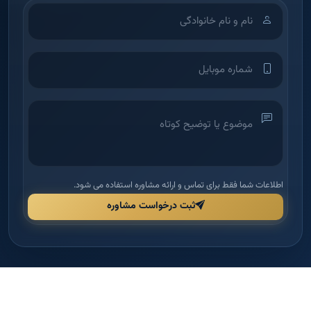
اطلاعات شما فقط برای تماس و ارائه مشاوره استفاده می شود.
ثبت درخواست مشاوره
آکادمی آموزش املاک
شرکت بین‌الملل دانش و بینش ملک امید — اولین آکادمی تخصصی آموزش
املاک در ایران برای توانمندسازی مدیران و مشاورین.
دسترسی سریع
راهنما و قوانین