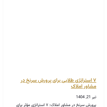
۷ استراتژی طلایی برای پرورش سرنخ در
مشاور املاک
تیر 21, 1404
پرورش سرنخ در مشاور املاک: ۷ استراتژی مؤثر برای
تبدیل سرنخ به مشتری شما موفق شدید چند سرنخ
(Lead) جذب کنید و حالا یک دیتابیس
توضیحات بیشتر »