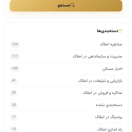
اخبار مسکن
109
بازاریابی و تبلیغات در املاک
41
مذاکره و فروش در املاک
29
دسته‌بندی نشده
25
برندینگ در املاک
17
راه اندازی املاک
15
اساتید
10
حقوق در املاک
7
برچسب‌ها
آموزش املاک
مشاور املاک
آکادمی آموزش املاک