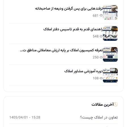
ترفندهایی برای پس گرفتن ودیعه از صاحبخانه
681
راهنمای قدم به قدم تاسیس دفتر املاک
548
تعرفه کمیسیون املاک بر پایه ارزش معاملاتی مناطق ت…
250
دوره آموزشی مشاور املاک
108
آخرین مقالات
تعاون در املاک چیست؟
15:28 - 1405/04/01