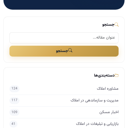
دسته‌بندی‌ها
مشاوره املاک
124
مدیریت و سازماندهی در املاک
117
اخبار مسکن
109
بازاریابی و تبلیغات در املاک
41
مذاکره و فروش در املاک
29
دسته‌بندی نشده
25
برندینگ در املاک
17
راه اندازی املاک
15
اساتید
10