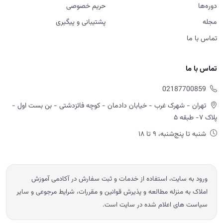
تهران - شهرک غرب - خیابان دادمان - کوچه فائزدشتی - بن بست اول -
پلاک ۷- طبقه ۵
شنبه تا پنج‌شنبه، ۹ تا ۱۸
ورود به سایت، استفاده از خدمات و ثبت سفارش در آکادمی آموزش
املاک به منزله مطالعه و پذیرش قوانین و مقررات، شرایط مرجوعی و سایر
سیاست های اعلام شده در سایت است.
© 2026 آموزش املاک امید ابراهیمی — تمامی حقوق محفوظ است.
Powered by OE