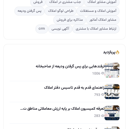
ترفندهایی برای پس گرفتن ودیعه از صاحبخانه
1006
راهنمای قدم به قدم تاسیس دفتر املاک
793
تعرفه کمیسیون املاک بر پایه ارزش معاملاتی مناطق ت…
283
دوره آموزشی مشاور املاک
150
آخرین مقالات
تعاون در املاک چیست؟
15:28 - 1405/04/01