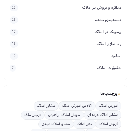
حقوق در املاک
7
برچسب‌ها
آموزش املاک
آکادمی آموزش املاک
مشاور املاک
مشاور املاک حرفه ای
آموزش املاک ابراهیمی
فروش ملک
فروش املاک
مدیر املاک
مشاور املاک مبتدی
آموزش مشاور املاک
جذب مشتری در املاک
فروش
آموزش املاک و مستغلات
طراحی لوگو املاک
پس گرفتن ودیعه
مشاور املاک آماتور
مذاکره برای فروش
ارتباط مشاور املاک با مشتری
آگهی نویسی
crm
پربازدید