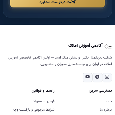
شرکت بین‌الملل دانش و بینش ملک امید — اولین آکادمی تخصصی آموزش
املاک در ایران برای توانمندسازی مدیران و مشاورین.
دسترسی سریع
راهنما و قوانین
خانه
قوانین و مقررات
درباره ما
شرایط مرجوعی و بازگشت وجه
دوره‌ها
حریم خصوصی
مجله
پشتیبانی و پیگیری
تماس با ما
تماس با ما
02187700859