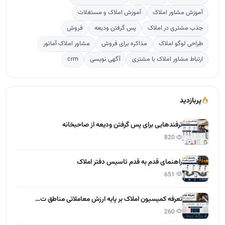
آموزش مشاور املاک
آموزش املاک و مستغلات
جذب مشتری در املاک
پس گرفتن ودیعه
فروش
طراحی لوگو املاک
مذاکره برای فروش
مشاور املاک آماتور
ارتباط مشاور املاک با مشتری
آگهی نویسی
crm
پربازدید
ترفندهایی برای پس گرفتن ودیعه از صاحبخانه
820
راهنمای قدم به قدم تاسیس دفتر املاک
651
تعرفه کمیسیون املاک بر پایه ارزش معاملاتی مناطق ت…
260