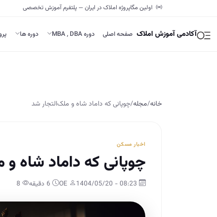
اولین مگاپروژه املاک در ایران — پلتفرم آموزش تخصصی
آکادمی آموزش املاک
صفحه اصلی
دوره MBA , DBA
دوره ها
پرو
خانه
/
مجله
/
چوپانی که داماد شاه و ملک‌التجار شد
اخبار مسکن
چوپانی که داماد شاه و م
08:23 - 1404/05/20
OE
6 دقیقه
8