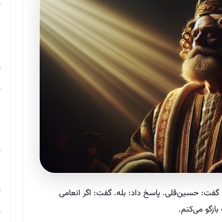
م
م
ا
ب
م
د
ب
ر
ا
گفت: حسین‌قلی. پاسخ داد: بله. گفت: اگر انعامی
ازگو می‌کنم.
ح