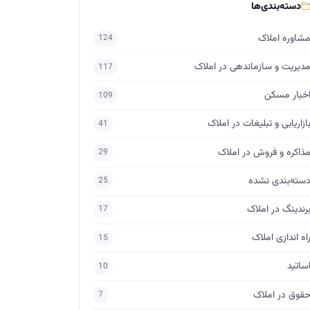
دسته‌بندی‌ها
شاوره املاک
124
دیریت و سازماندهی در املاک
117
خبار مسکن
109
ازاریابی و تبلیغات در املاک
41
ذاکره و فروش در املاک
29
سته‌بندی نشده
25
رندینگ در املاک
17
اه اندازی املاک
15
ساتید
10
قوق در املاک
7