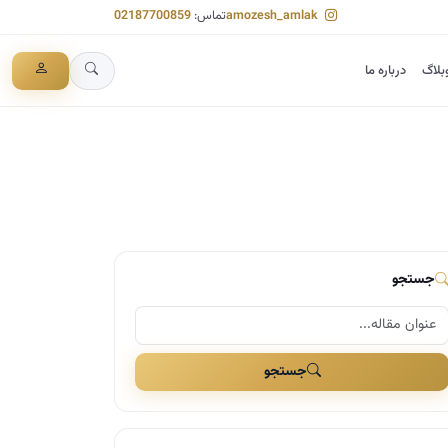
amozesh_amlak
تماس:
02187700859
بلاگ
درباره ما
جستجو
جستجو