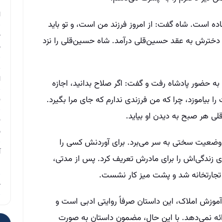
م
ا
ه است. شاه گفت: از امروز فرزند من است، و تو باید
چ
 دخترش به عقد حسین‌قلی درآمد. شاه حسین‌قلی را نزد
ب
ر
ا
 حضور پادشاه رفت و گفت: اگر صلاح بدانید، اجازه
را بیاموزد، چرا که من فرزندی ندارم که جای مرا بگیرد.
ن
 هر صبح به دیدن او بیاید.
ن
ب
وضعیت سختی به سر می‌برد. برای آوردنش کسی را
آ
ای زندگى‌اش را برای مادرش تعریف کرد. پس از مدتی،
م
س تجارتخانه شد و پشت میز کار نشست.
چ
 آموزش املاک، این داستان صرفاً روایتی ادبی است و
ارائه نمی‌دهد. با این حال، مضمون داستان به صورت