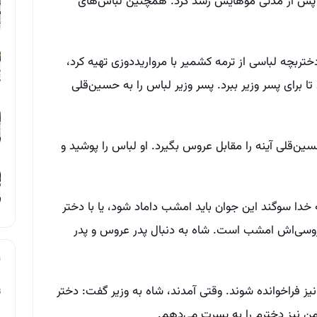
و پس از مدتی موهایش رشد کرد. همچنین لباس‌های
 دختربچه لباسی از ترمه کشمیر با مرواریددوزی تهیه کرد،
 برای پسر وزیر ببرد. پسر وزیر لباس را به حسین‌قلی
ین‌قلی آینه را مقابل عروس بگیرد. او لباس را پوشید و
خدا سوگند این جوان باید امشب داماد شود، یا با دختر
روسی‌اش امشب است. شاه به دنبال پدر عروس و پدر
یز فراخوانده شوند. وقتی آمدند، شاه به وزیر گفت: دختر
ت
من نیز دخترم را به پسرت می‌دهم.