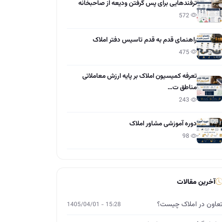
ترفندهایی برای پس گرفتن ودیعه از صاحبخانه
572
راهنمای قدم به قدم تاسیس دفتر املاک
475
تعرفه کمیسیون املاک بر پایه ارزش معاملاتی
مناطق ت…
243
دوره آموزشی مشاور املاک
98
آخرین مقالات
عاون در املاک چیست؟
15:28 - 1405/04/01