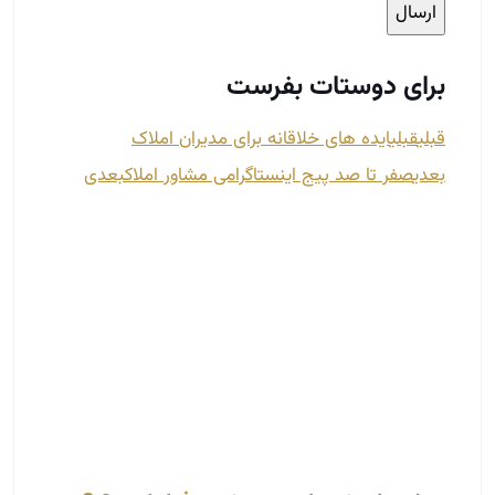
چطور با مشتریان سرسخت رفتار کنیم؟ 3
مورد مهم
مهر 8, 1403
در دنیای پرچالش املاک و مستغلات، برخورد با
مشتریان سرسخت یکی از چالش‌های رایج برای
مشاوران این حوزه است.
این مشتریان ممکن است به دلایل مختلفی همچون
عدم درک صحیح از بازار، انتظارات غیرواقعی یا حتی