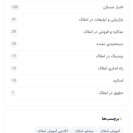
اساتید
10
حقوق در املاک
7
برچسب‌ها
آموزش املاک
مشاور املاک
آکادمی آموزش املاک
مشاور املاک حرفه ای
آموزش املاک ابراهیمی
فروش املاک
فروش ملک
مدیر املاک
مشاور املاک مبتدی
آموزش مشاور املاک
آموزش املاک و مستغلات
جذب مشتری در املاک
پس گرفتن ودیعه
فروش
طراحی لوگو املاک
مذاکره برای فروش
مشاور املاک آماتور
ارتباط مشاور املاک با مشتری
آگهی نویسی
crm
پربازدید