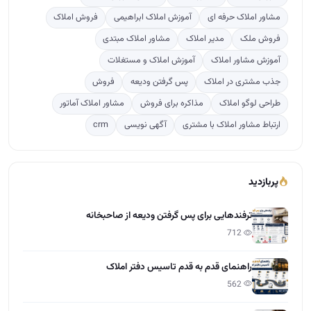
ترفندهایی برای پس گرفتن ودیعه از صاحبخانه
712
راهنمای قدم به قدم تاسیس دفتر املاک
562
تعرفه کمیسیون املاک بر پایه ارزش معاملاتی مناطق ت…
254
دوره آموزشی مشاور املاک
115
آخرین مقالات
تعاون در املاک چیست؟
15:28 - 1405/04/01