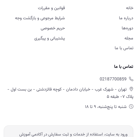
تهران - شهرک غرب - خیابان دادمان - کوچه فائزدشتی - بن بست اول -
پلاک ۷- طبقه ۵
شنبه تا پنج‌شنبه، ۹ تا ۱۸
ورود به سایت، استفاده از خدمات و ثبت سفارش در آکادمی آموزش
املاک به منزله مطالعه و پذیرش قوانین و مقررات، شرایط مرجوعی و سایر
سیاست های اعلام شده در سایت است.
© 2026 آموزش املاک امید ابراهیمی — تمامی حقوق محفوظ است.
Powered by OE