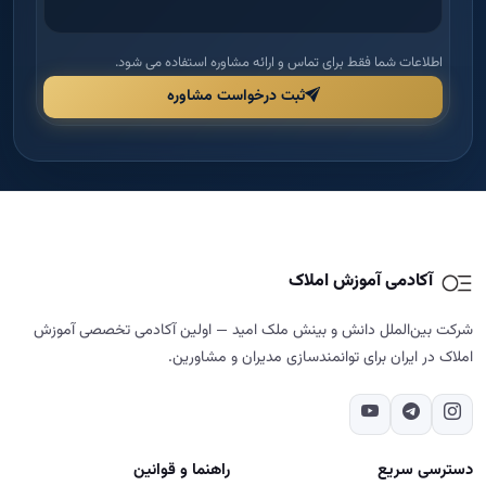
شرکت بین‌الملل دانش و بینش ملک امید — اولین آکادمی تخصصی آموزش
املاک در ایران برای توانمندسازی مدیران و مشاورین.
دسترسی سریع
راهنما و قوانین
خانه
قوانین و مقررات
درباره ما
شرایط مرجوعی و بازگشت وجه
دوره‌ها
حریم خصوصی
مجله
پشتیبانی و پیگیری
تماس با ما
تماس با ما
02187700859