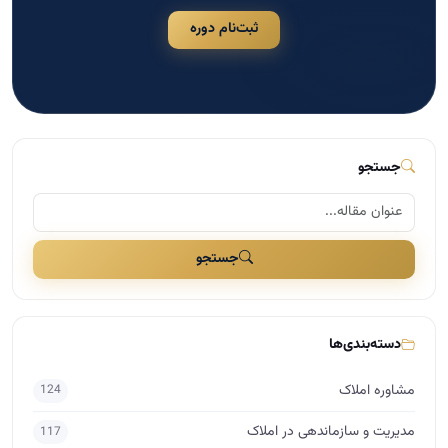
دسته‌بندی‌ها
مشاوره املاک
124
مدیریت و سازماندهی در املاک
117
اخبار مسکن
109
بازاریابی و تبلیغات در املاک
41
مذاکره و فروش در املاک
29
دسته‌بندی نشده
25
برندینگ در املاک
17
راه اندازی املاک
15