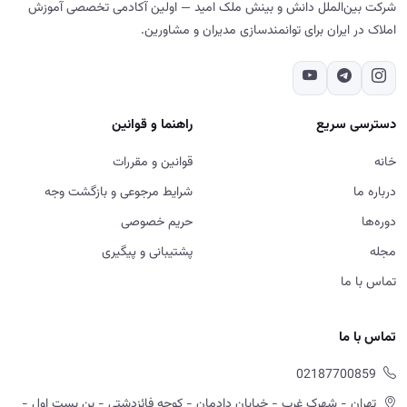
شرکت بین‌الملل دانش و بینش ملک امید — اولین آکادمی تخصصی آموزش
املاک در ایران برای توانمندسازی مدیران و مشاورین.
دسترسی سریع
راهنما و قوانین
خانه
قوانین و مقررات
درباره ما
شرایط مرجوعی و بازگشت وجه
دوره‌ها
حریم خصوصی
مجله
پشتیبانی و پیگیری
تماس با ما
تماس با ما
02187700859
تهران - شهرک غرب - خیابان دادمان - کوچه فائزدشتی - بن بست اول -