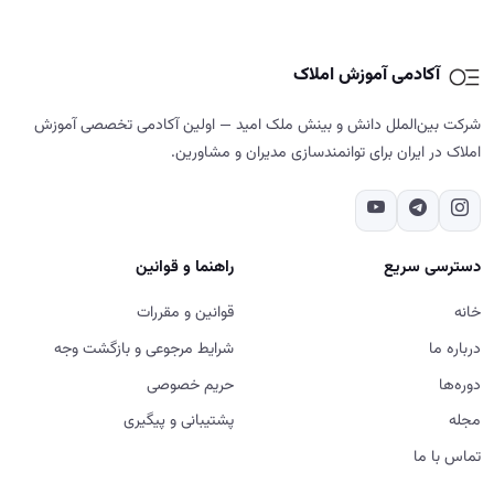
دسترسی سریع
راهنما و قوانین
خانه
قوانین و مقررات
درباره ما
شرایط مرجوعی و بازگشت وجه
دوره‌ها
حریم خصوصی
مجله
پشتیبانی و پیگیری
تماس با ما
تماس با ما
02187700859
تهران - شهرک غرب - خیابان دادمان - کوچه فائزدشتی - بن بست اول -
پلاک ۷- طبقه ۵
شنبه تا پنج‌شنبه، ۹ تا ۱۸