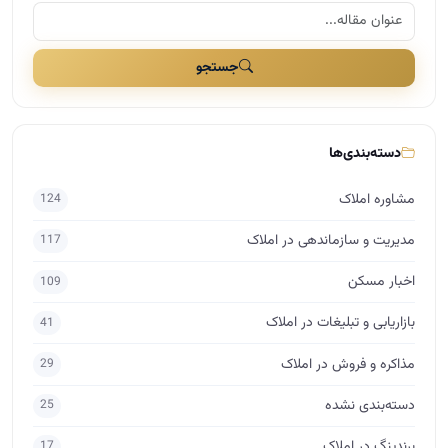
مشاوره املاک
124
مدیریت و سازماندهی در املاک
117
اخبار مسکن
109
بازاریابی و تبلیغات در املاک
41
مذاکره و فروش در املاک
29
دسته‌بندی نشده
25
برندینگ در املاک
17
راه اندازی املاک
15
اساتید
10
حقوق در املاک
7