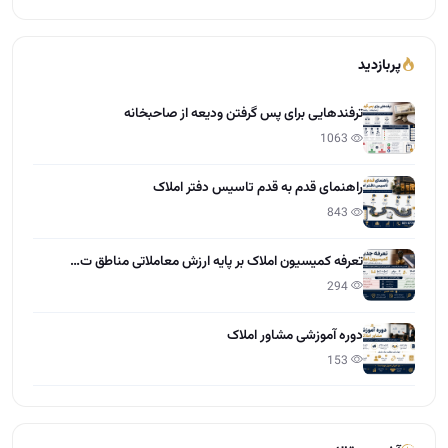
پربازدید
ترفندهایی برای پس گرفتن ودیعه از صاحبخانه
1063
راهنمای قدم به قدم تاسیس دفتر املاک
843
تعرفه کمیسیون املاک بر پایه ارزش معاملاتی مناطق ت…
294
دوره آموزشی مشاور املاک
153