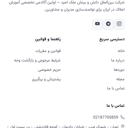
شرکت بین‌الملل دانش و بینش ملک امید — اولین آکادمی تخصصی آموزش
املاک در ایران برای توانمندسازی مدیران و مشاورین.
دسترسی سریع
راهنما و قوانین
خانه
قوانین و مقررات
درباره ما
شرایط مرجوعی و بازگشت وجه
دوره‌ها
حریم خصوصی
مجله
پشتیبانی و پیگیری
تماس با ما
تماس با ما
02187700859
تهران - شهرک غرب - خیابان دادمان - کوچه فائزدشتی - بن بست اول -