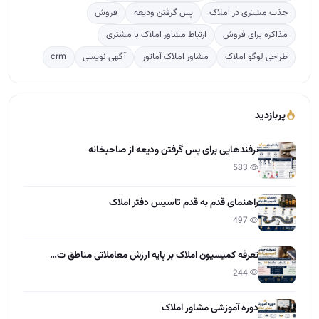
جذب مشتری در املاک
پس گرفتن ودیعه
فروش
مذاکره برای فروش
ارتباط مشاور املاک با مشتری
طراحی لوگو املاک
مشاور املاک آماتور
آگهی نویسی
crm
پربازدید
ترفندهایی برای پس گرفتن ودیعه از صاحبخانه
583
راهنمای قدم به قدم تاسیس دفتر املاک
497
تعرفه کمیسیون املاک بر پایه ارزش معاملاتی مناطق ت…
244
دوره آموزشی مشاور املاک