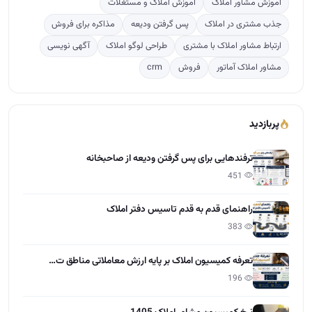
آموزش مشاور املاک
آموزش املاک و مستغلات
جذب مشتری در املاک
پس گرفتن ودیعه
مذاکره برای فروش
ارتباط مشاور املاک با مشتری
طراحی لوگو املاک
آگهی نویسی
مشاور املاک آماتور
فروش
crm
پربازدید
ترفندهایی برای پس گرفتن ودیعه از صاحبخانه
451
راهنمای قدم به قدم تاسیس دفتر املاک
383
تعرفه کمیسیون املاک بر پایه ارزش معاملاتی مناطق ت…
196