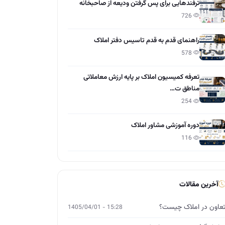
ترفندهایی برای پس گرفتن ودیعه از صاحبخانه
726
راهنمای قدم به قدم تاسیس دفتر املاک
578
تعرفه کمیسیون املاک بر پایه ارزش معاملاتی
مناطق ت…
254
دوره آموزشی مشاور املاک
116
آخرین مقالات
عاون در املاک چیست؟
15:28 - 1405/04/01