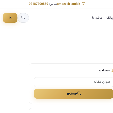
amozesh_amlak
تماس:
02187700859
بلاگ
درباره ما
جستجو
جستجو