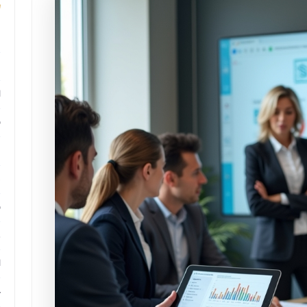
م
م
ا
ب
م
د
ب
ر
ا
ح