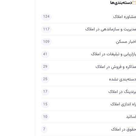
دسته‌بندی‌ها
شاوره املاک
124
دیریت و سازماندهی در املاک
117
خبار مسکن
109
ازاریابی و تبلیغات در املاک
41
ذاکره و فروش در املاک
29
سته‌بندی نشده
25
رندینگ در املاک
17
اه اندازی املاک
15
ساتید
10
قوق در املاک
7