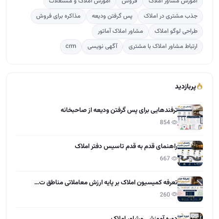
آموزش مشاور املاک
فروش
آموزش املاک و مستغلات
جذب مشتری در املاک
پس گرفتن ودیعه
مذاکره برای فروش
طراحی لوگو املاک
مشاور املاک آماتور
ارتباط مشاور املاک با مشتری
آگهی نویسی
crm
پربازدید
ترفندهایی برای پس گرفتن ودیعه از صاحبخانه
854
راهنمای قدم به قدم تاسیس دفتر املاک
667
تعرفه کمیسیون املاک بر پایه ارزش معاملاتی مناطق ت…
260
دوره آموزشی مشاور املاک