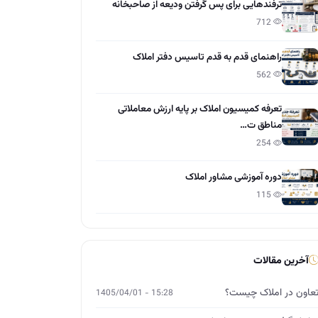
ترفندهایی برای پس گرفتن ودیعه از صاحبخانه
712
راهنمای قدم به قدم تاسیس دفتر املاک
562
تعرفه کمیسیون املاک بر پایه ارزش معاملاتی
مناطق ت…
254
دوره آموزشی مشاور املاک
115
آخرین مقالات
عاون در املاک چیست؟
15:28 - 1405/04/01