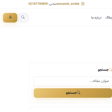
amozesh_amlak
تماس:
02187700859
بلاگ
درباره ما
جستجو
جستجو