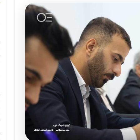
م
م
ا
ب
م
د
ب
ر
ا
ح