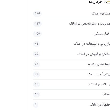
دسته‌بندی‌ها
شاوره املاک
124
دیریت و سازماندهی در املاک
117
خبار مسکن
109
ازاریابی و تبلیغات در املاک
41
ذاکره و فروش در املاک
29
سته‌بندی نشده
25
رندینگ در املاک
17
اه اندازی املاک
15
ساتید
10
قوق در املاک
7