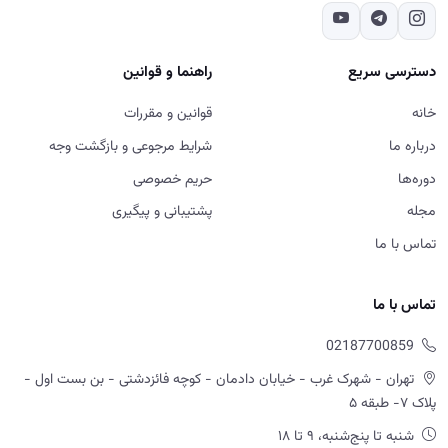
مجله
پشتیبانی و پیگیری
تماس با ما
تماس با ما
02187700859
تهران - شهرک غرب - خیابان دادمان - کوچه فائزدشتی - بن بست اول -
پلاک ۷- طبقه ۵
شنبه تا پنج‌شنبه، ۹ تا ۱۸
ورود به سایت، استفاده از خدمات و ثبت سفارش در آکادمی آموزش
املاک به منزله مطالعه و پذیرش قوانین و مقررات، شرایط مرجوعی و سایر
سیاست های اعلام شده در سایت است.