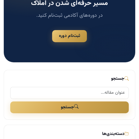
جستجو
جستجو
دسته‌بندی‌ها
مشاوره املاک
124
مدیریت و سازماندهی در املاک
117
اخبار مسکن
109
بازاریابی و تبلیغات در املاک
41
مذاکره و فروش در املاک
29