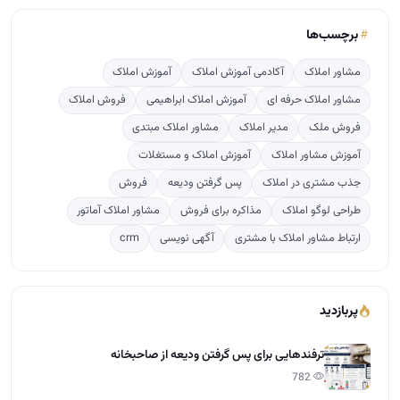
طراحی لوگو املاک
مذاکره برای فروش
مشاور املاک آماتور
ارتباط مشاور املاک با مشتری
آگهی نویسی
crm
پربازدید
ترفندهایی برای پس گرفتن ودیعه از صاحبخانه
782
راهنمای قدم به قدم تاسیس دفتر املاک
618
تعرفه کمیسیون املاک بر پایه ارزش معاملاتی مناطق ت…
260
دوره آموزشی مشاور املاک
118