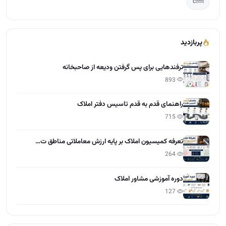
crm
پربازدید
ترفندهایی برای پس گرفتن ودیعه از صاحبخانه
893
راهنمای قدم به قدم تاسیس دفتر املاک
715
تعرفه کمیسیون املاک بر پایه ارزش معاملاتی مناطق ت…
264
دوره آموزشی مشاور املاک
127