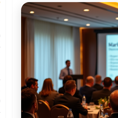
م
م
ا
ب
م
د
ب
ر
ا
ح