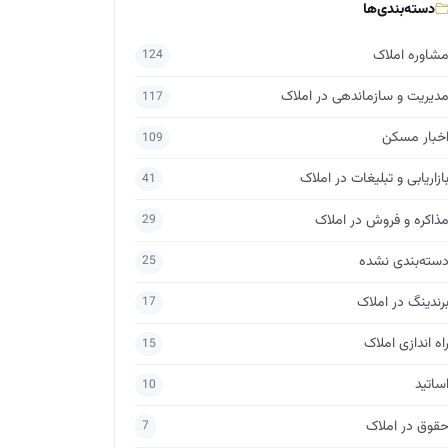
دسته‌بندی‌ها
شاوره املاک
124
دیریت و سازماندهی در املاک
117
خبار مسکن
109
ازاریابی و تبلیغات در املاک
41
ذاکره و فروش در املاک
29
سته‌بندی نشده
25
رندینگ در املاک
17
اه اندازی املاک
15
ساتید
10
قوق در املاک
7