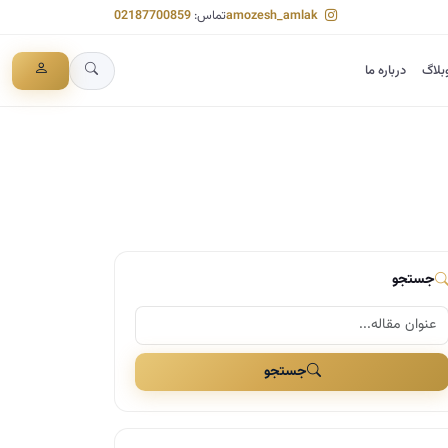
amozesh_amlak
تماس:
02187700859
بلاگ
درباره ما
جستجو
جستجو