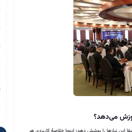
م
ا
چ
ب
ر
ا
ن
ن
ب
آ
م
چ
وزش می‌دهد؟
ا این نیازها را پوشش دهد؛ اینجا خلاصهٔ کاربردی هر