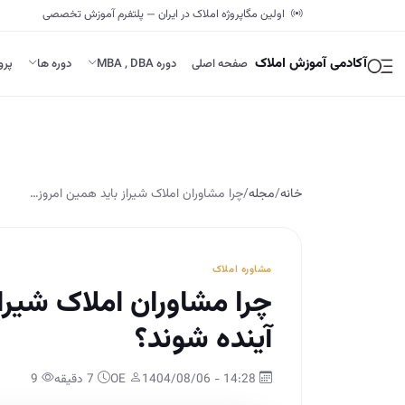
اولین مگاپروژه املاک در ایران — پلتفرم آموزش تخصصی
آکادمی آموزش املاک
صفحه اصلی
دوره MBA , DBA
دوره ها
پرو
خانه
/
مجله
/
چرا مشاوران املاک شیراز باید همین امروز…
مشاوره املاک
چرا مشاوران املاک شیراز
آینده شوند؟
14:28 - 1404/08/06
OE
7 دقیقه
9