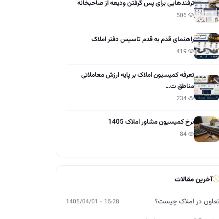
ترفندهایی برای پس گرفتن ودیعه از صاحبخانه
506
راهنمای قدم به قدم تاسیس دفتر املاک
419
تعرفه کمیسیون املاک بر پایه ارزش معاملاتی
مناطق ت…
234
نرخ کمیسیون مشاور املاک 1405
84
آخرین مقالات
عاون در املاک چیست؟
15:28 - 1405/04/01