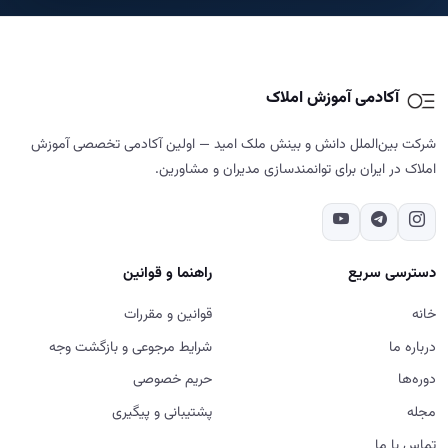
دسترسی سریع
راهنما و قوانین
خانه
قوانین و مقررات
درباره ما
شرایط مرجوعی و بازگشت وجه
دوره‌ها
حریم خصوصی
مجله
پشتیبانی و پیگیری
تماس با ما
تماس با ما
02187700859
تهران - شهرک غرب - خیابان دادمان - کوچه فائزدشتی - بن بست اول -
پلاک ۷- طبقه ۵
شنبه تا پنج‌شنبه، ۹ تا ۱۸