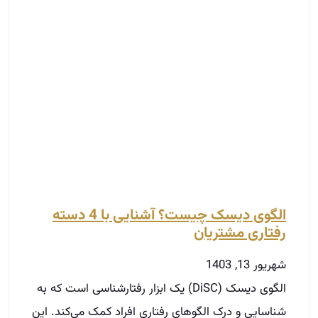
الگوی دیسک چیست؟ آشنایی با 4 دسته
رفتاری مشتریان
شهریور 13, 1403
الگوی دیسک (DiSC) یک ابزار رفتارشناسی است که به
شناسایی و درک الگوهای رفتاری افراد کمک می‌کند. این
مدل بر اساس چهار دسته اصلی شخصیتی بنا شده
است: تسلط (D)، تأثیر (I)، ثبات (S) و وظیفه‌شناسی
(C). هر فرد ترکیبی از این چهار دسته را دارد و شناخت
این الگوها می‌تواند به بهبود ارتباطات و تعاملات
اجتماعی کمک کند. در این مقاله به بررسی این چهار
دسته و نحوه تأثیر آن‌ها بر رفتار مشتریان می‌پردازیم.