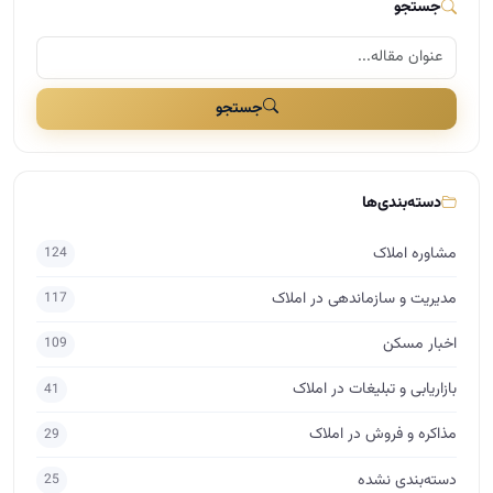
مشاوره املاک
124
مدیریت و سازماندهی در املاک
117
اخبار مسکن
109
بازاریابی و تبلیغات در املاک
41
مذاکره و فروش در املاک
29
دسته‌بندی نشده
25
برندینگ در املاک
17
راه اندازی املاک
15
اساتید
10
حقوق در املاک
7