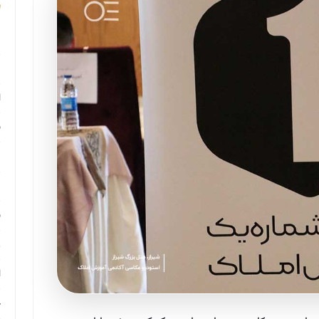
م
م
ا
ب
م
د
ب
ر
ا
ح