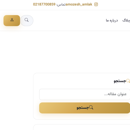
amozesh_amlak
تماس:
02187700859
بلاگ
درباره ما
جستجو
جستجو