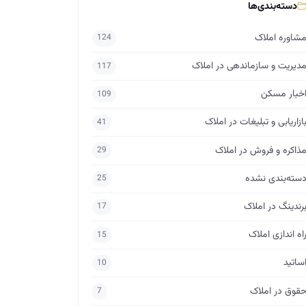
دسته‌بندی‌ها
شاوره املاک
124
دیریت و سازماندهی در املاک
117
خبار مسکن
109
ازاریابی و تبلیغات در املاک
41
ذاکره و فروش در املاک
29
سته‌بندی نشده
25
رندینگ در املاک
17
اه اندازی املاک
15
ساتید
10
قوق در املاک
7