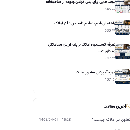
ترفندهایی برای پس گرفتن ودیعه از صاحبخانه
645
راهنمای قدم به قدم تاسیس دفتر املاک
530
تعرفه کمیسیون املاک بر پایه ارزش معاملاتی
مناطق ت…
247
دوره آموزشی مشاور املاک
107
آخرین مقالات
عاون در املاک چیست؟
15:28 - 1405/04/01