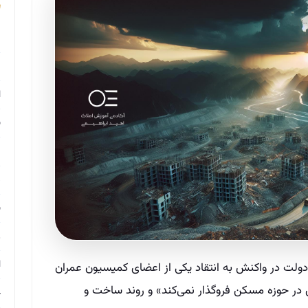
م
م
ا
ب
م
د
ب
ر
ا
ولت در واکنش به انتقاد یکی از اعضای کمیسیون عمران
ر حوزه مسکن فروگذار نمی‌کند» و روند ساخت و
ح