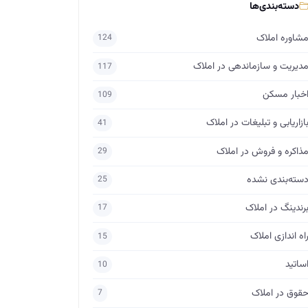
دسته‌بندی‌ها
شاوره املاک
124
دیریت و سازماندهی در املاک
117
خبار مسکن
109
ازاریابی و تبلیغات در املاک
41
ذاکره و فروش در املاک
29
سته‌بندی نشده
25
رندینگ در املاک
17
اه اندازی املاک
15
ساتید
10
قوق در املاک
7