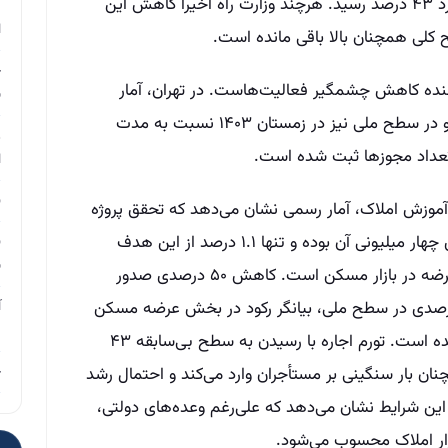
در مرداد همان سال، تورم نقطه‌ای اجاره به رکورد ۴۳ درصد رسید. هرچند وزارت راه اخیراً کاهش این
م
ا
چ
دهنده کاهش چشمگیر فعالیت‌هاست. در تهران، آمار
ب
صدور مجوزهای ساخت تا ۵۰ درصد افت کرده و در سطح ملی نیز در زمستان ۱۴۰۳ نسبت به مدت
ر
ا
ن
ر آموزش املاک، آمار رسمی نشان می‌دهد که تحقق پروژه
نهضت ملی مسکن بسیار عقب‌تر از هدف‌گذاری چهار میلیونی آن بوده و تنها ۱.۱ درصد از این هدف
ن
ب
تحقق یافته است، که به معنای تداوم کسری عرضه در بازار مسکن است. کاهش ۵۰ درصدی صدور
های ساخت در تهران و افت بیش از ۲۰ درصدی در سطح ملی، بیانگر رکود در بخش عرضه مسکن
آ
م
است که به افزایش فشار بر بازار اجاره منجر شده است. تورم اجاره با رسیدن به سطح بی‌سابقه ۴۳
چ
اهش نسبی به ۳۴ درصد همچنان بار سنگینی بر مستأجران وارد می‌کند و احتمال رشد
 این شرایط نشان می‌دهد که علی‌رغم وعده‌های دولتی،
ازار املاک محسوب می‌شود.