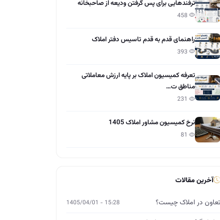
ترفندهایی برای پس گرفتن ودیعه از صاحبخانه
458
راهنمای قدم به قدم تاسیس دفتر املاک
393
تعرفه کمیسیون املاک بر پایه ارزش معاملاتی
مناطق ت…
231
نرخ کمیسیون مشاور املاک 1405
81
آخرین مقالات
عاون در املاک چیست؟
15:28 - 1405/04/01