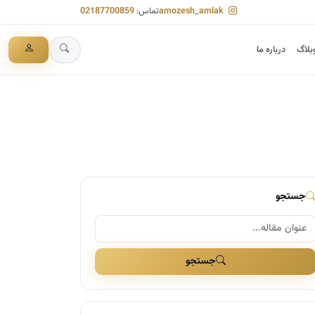
amozesh_amlak
تماس:
02187700859
بلاگ
درباره ما
جستجو
جستجو