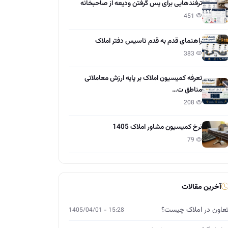
ترفندهایی برای پس گرفتن ودیعه از صاحبخانه
451
راهنمای قدم به قدم تاسیس دفتر املاک
383
تعرفه کمیسیون املاک بر پایه ارزش معاملاتی
مناطق ت…
208
نرخ کمیسیون مشاور املاک 1405
79
آخرین مقالات
عاون در املاک چیست؟
15:28 - 1405/04/01