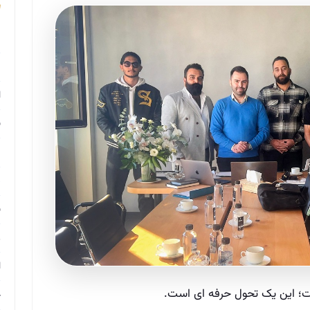
م
م
ا
ب
م
د
ب
ر
ا
ح