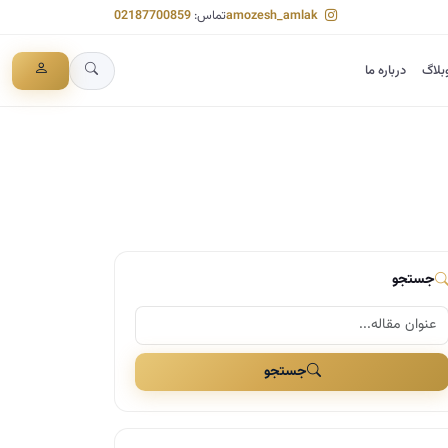
amozesh_amlak
تماس:
02187700859
بلاگ
درباره ما
جستجو
جستجو