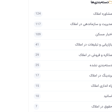
دسته‌بندی‌ها
شاوره املاک
124
دیریت و سازماندهی در املاک
117
خبار مسکن
109
ازاریابی و تبلیغات در املاک
41
ذاکره و فروش در املاک
29
سته‌بندی نشده
25
رندینگ در املاک
17
اه اندازی املاک
15
ساتید
10
قوق در املاک
7