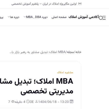
اولین مگاپروژه املاک در ایران — پلتفرم آموزش تخصصی
آکادمی آموزش املاک
صفحه اصلی
دوره MBA , DBA
دوره ها
پرو
خانه
/
مجله
/
MBA املاک؛ تبدیل مشاور به رهبر بازار با…
مشاوره املاک
MBA املاک؛ تبدیل مشا
مدیریتی تخصصی
13:20 - 1404/06/18
OE
4 دقیقه
7