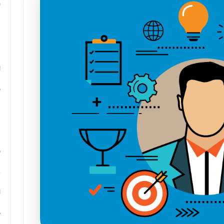
م
م
ا
ب
م
د
ب
ر
ا
ح