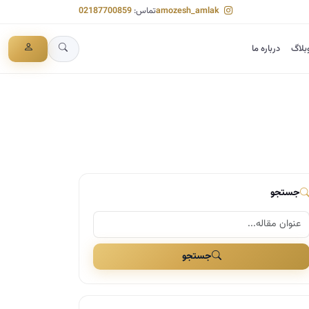
amozesh_amlak
تماس:
02187700859
بلاگ
درباره ما
جستجو
جستجو