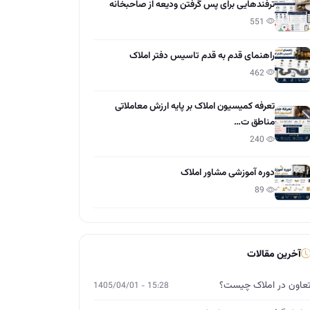
ترفندهایی برای پس گرفتن ودیعه از صاحبخانه
551
راهنمای قدم به قدم تاسیس دفتر املاک
462
تعرفه کمیسیون املاک بر پایه ارزش معاملاتی
مناطق ت…
240
دوره آموزشی مشاور املاک
89
آخرین مقالات
عاون در املاک چیست؟
15:28 - 1405/04/01