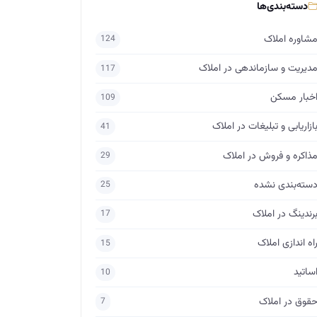
دسته‌بندی‌ها
شاوره املاک
124
دیریت و سازماندهی در املاک
117
خبار مسکن
109
ازاریابی و تبلیغات در املاک
41
ذاکره و فروش در املاک
29
سته‌بندی نشده
25
رندینگ در املاک
17
اه اندازی املاک
15
ساتید
10
قوق در املاک
7