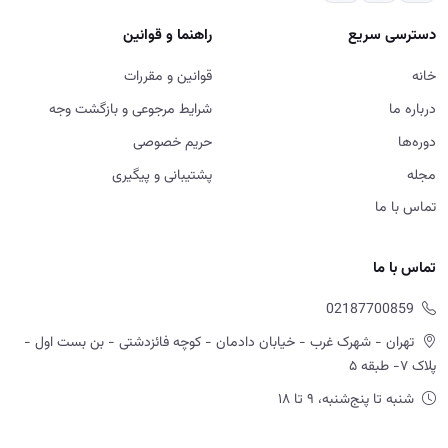
تماس با ما
02187700859
تهران - شهرک غرب - خیابان دادمان - کوچه فائزدشتی - بن بست اول -
پلاک ۷- طبقه ۵
شنبه تا پنج‌شنبه، ۹ تا ۱۸
ورود به سایت، استفاده از خدمات و ثبت سفارش در آکادمی آموزش
املاک به منزله مطالعه و پذیرش قوانین و مقررات، شرایط مرجوعی و سایر
سیاست های اعلام شده در سایت است.
© 2026 آموزش املاک امید ابراهیمی — تمامی حقوق محفوظ است.
Powered by OE