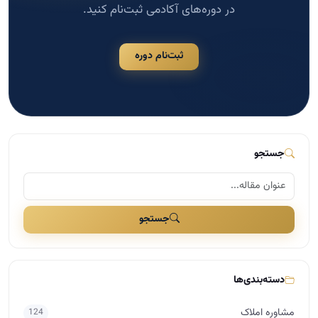
جستجو
دسته‌بندی‌ها
مشاوره املاک
124
مدیریت و سازماندهی در املاک
117
اخبار مسکن
109
بازاریابی و تبلیغات در املاک
41
مذاکره و فروش در املاک
29
دسته‌بندی نشده
25