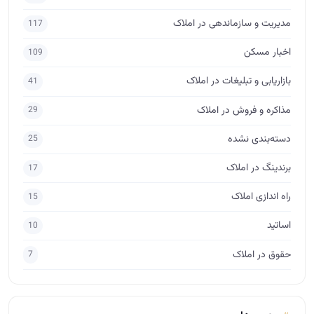
برندینگ در املاک
17
راه اندازی املاک
15
اساتید
10
حقوق در املاک
7
برچسب‌ها
آموزش املاک
آکادمی آموزش املاک
مشاور املاک
مشاور املاک حرفه ای
آموزش املاک ابراهیمی
فروش املاک
فروش ملک
مدیر املاک
مشاور املاک مبتدی
آموزش مشاور املاک
فروش
آموزش املاک و مستغلات
جذب مشتری در املاک
پس گرفتن ودیعه
مذاکره برای فروش
طراحی لوگو املاک
مشاور املاک آماتور
ارتباط مشاور املاک با مشتری
آگهی نویسی
crm