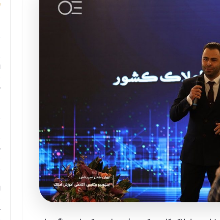
م
م
ا
ب
م
د
ب
ر
ا
ح