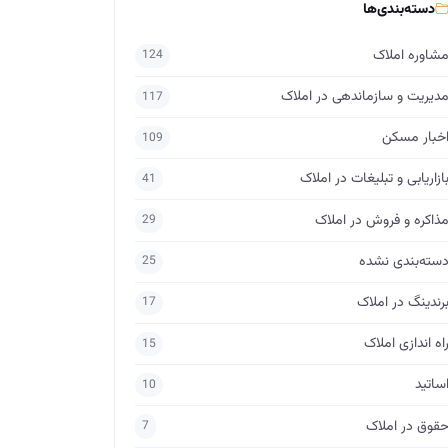
دسته‌بندی‌ها
شاوره املاک
124
دیریت و سازماندهی در املاک
117
خبار مسکن
109
ازاریابی و تبلیغات در املاک
41
ذاکره و فروش در املاک
29
سته‌بندی نشده
25
رندینگ در املاک
17
اه اندازی املاک
15
ساتید
10
قوق در املاک
7