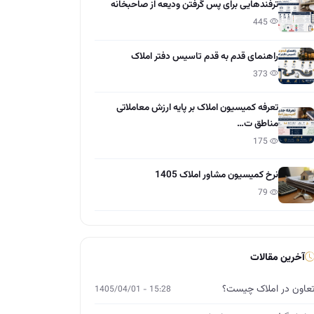
ترفندهایی برای پس گرفتن ودیعه از صاحبخانه
445
راهنمای قدم به قدم تاسیس دفتر املاک
373
تعرفه کمیسیون املاک بر پایه ارزش معاملاتی
مناطق ت…
175
نرخ کمیسیون مشاور املاک 1405
79
آخرین مقالات
عاون در املاک چیست؟
15:28 - 1405/04/01