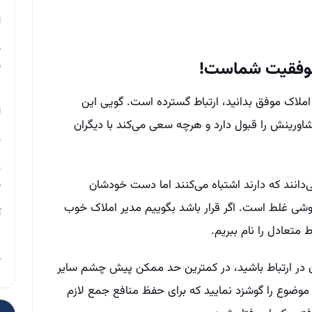
م
ا
چ
ز موفقیت شماست
!
ب
ر
لاک موفق بدانید، ارتباط گسترده است. گویی این
ا
رینش را قبول دارد و هرچه سعی می‌کند با دیگران
ن
ن
دانند که دارند اشتباه می‌کنند اما دست خودشان
ب
روشی غلط است. اگر قرار باشد بگوییم مدیر املاک خوب
آ
ط متعادل را نام ببریم.
م
چ
ن در ارتباط باشید، در کمترین حد ممکن پیش چشم سایر
ن موضوع را گوشزد نمایید که برای حفظ منافع جمع لازم