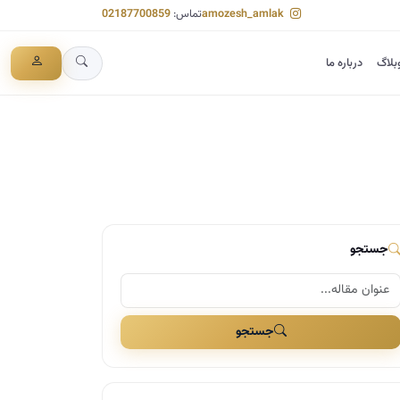
amozesh_amlak
تماس:
02187700859
بلاگ
درباره ما
جستجو
جستجو