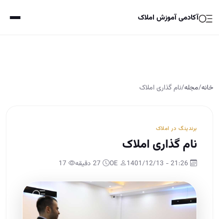
آکادمی آموزش املاک
خانه
/
مجله
/
نام گذاری املاک
برندینگ در املاک
نام گذاری املاک
21:26 - 1401/12/13
OE
27 دقیقه
17