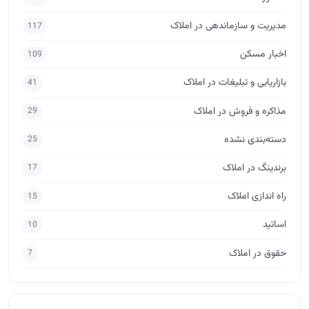
برندینگ در املاک
17
راه اندازی املاک
15
اساتید
10
حقوق در املاک
7
برچسب‌ها
آموزش املاک
آکادمی آموزش املاک
مشاور املاک
مشاور املاک حرفه ای
آموزش املاک ابراهیمی
فروش املاک
فروش ملک
مدیر املاک
مشاور املاک مبتدی
آموزش مشاور املاک
آموزش املاک و مستغلات
جذب مشتری در املاک
پس گرفتن ودیعه
فروش
طراحی لوگو املاک
مذاکره برای فروش
مشاور املاک آماتور