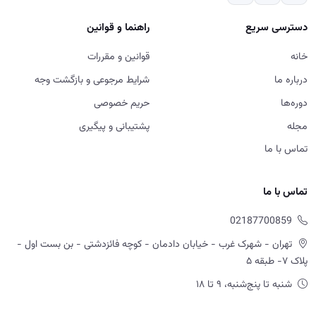
تماس با ما
تماس با ما
02187700859
تهران - شهرک غرب - خیابان دادمان - کوچه فائزدشتی - بن بست اول -
پلاک ۷- طبقه ۵
شنبه تا پنج‌شنبه، ۹ تا ۱۸
ورود به سایت، استفاده از خدمات و ثبت سفارش در آکادمی آموزش
املاک به منزله مطالعه و پذیرش قوانین و مقررات، شرایط مرجوعی و سایر
سیاست های اعلام شده در سایت است.
© 2026 آموزش املاک امید ابراهیمی — تمامی حقوق محفوظ است.
Powered by OE