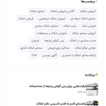
ارتباط مشاور املاک با مشتری
آگهی نویسی
crm
پربازدید
ترفندهایی برای پس گرفتن ودیعه از صاحبخانه
726
راهنمای قدم به قدم تاسیس دفتر املاک
577
تعرفه کمیسیون املاک بر پایه ارزش معاملاتی مناطق ت…
254
دوره آموزشی مشاور املاک
116