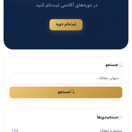
جستجو
جستجو
دسته‌بندی‌ها
مشاوره املاک
124
مدیریت و سازماندهی در املاک
117
اخبار مسکن
109
بازاریابی و تبلیغات در املاک
41
مذاکره و فروش در املاک
29
دسته‌بندی نشده
25