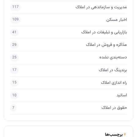
برندینگ در املاک
17
راه اندازی املاک
15
اساتید
10
حقوق در املاک
7
برچسب‌ها
آموزش املاک
آکادمی آموزش املاک
مشاور املاک
مشاور املاک حرفه ای
آموزش املاک ابراهیمی
فروش ملک
فروش املاک
مدیر املاک
مشاور املاک مبتدی
آموزش مشاور املاک
فروش
جذب مشتری در املاک
آموزش املاک و مستغلات
مذاکره برای فروش
پس گرفتن ودیعه
مشاور املاک آماتور
طراحی لوگو املاک