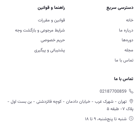
تماس با ما
02187700859
تهران - شهرک غرب - خیابان دادمان - کوچه فائزدشتی - بن بست اول -
پلاک ۷- طبقه ۵
شنبه تا پنج‌شنبه، ۹ تا ۱۸
ورود به سایت، استفاده از خدمات و ثبت سفارش در آکادمی آموزش
املاک به منزله مطالعه و پذیرش قوانین و مقررات، شرایط مرجوعی و سایر
سیاست های اعلام شده در سایت است.
© 2026 آموزش املاک امید ابراهیمی — تمامی حقوق محفوظ است.
Powered by OE