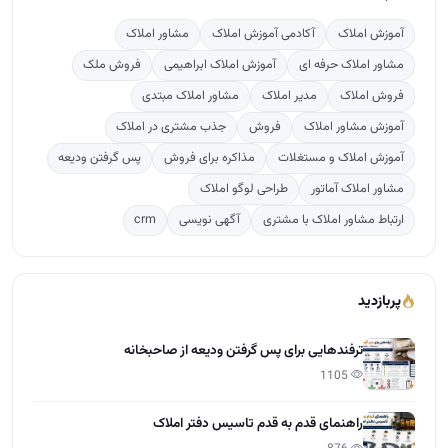
ارتباط مشاور املاک با مشتری
آگهی نویسی
crm
پربازدید
ترفندهایی برای پس گرفتن ودیعه از صاحبخانه
1105
راهنمای قدم به قدم تاسیس دفتر املاک
876
تعرفه کمیسیون املاک بر پایه ارزش معاملاتی مناطق ت…
297
دوره آموزشی مشاور املاک
156