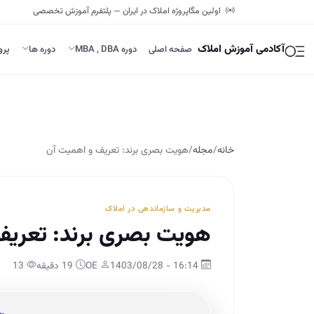
اولین مگاپروژه املاک در ایران — پلتفرم آموزش تخصصی
آکادمی آموزش املاک
صفحه اصلی
دوره MBA , DBA
دوره ها
پرو
خانه
/
مجله
/
هویت بصری برند: تعریف و اهمیت آن
مدیریت و سازماندهی در املاک
هویت بصری برند: تعریف
16:14 - 1403/08/28
OE
19 دقیقه
13