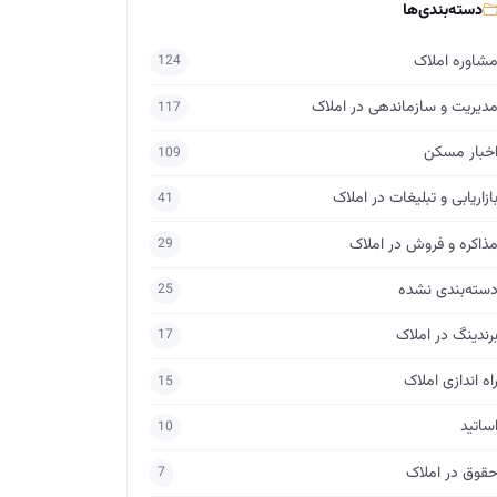
دسته‌بندی‌ها
شاوره املاک
124
دیریت و سازماندهی در املاک
117
خبار مسکن
109
ازاریابی و تبلیغات در املاک
41
ذاکره و فروش در املاک
29
سته‌بندی نشده
25
رندینگ در املاک
17
اه اندازی املاک
15
ساتید
10
قوق در املاک
7