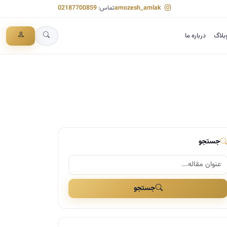
amozesh_amlak
تماس:
02187700859
بلاگ
درباره ما
جستجو
جستجو