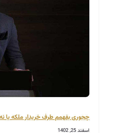
چجوری بفهمم طرف خریدار ملکه یا نه
اسفند 25, 1402