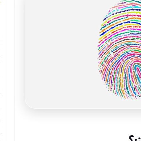
م
م
ا
ب
م
د
ب
ر
ا
ح
؟