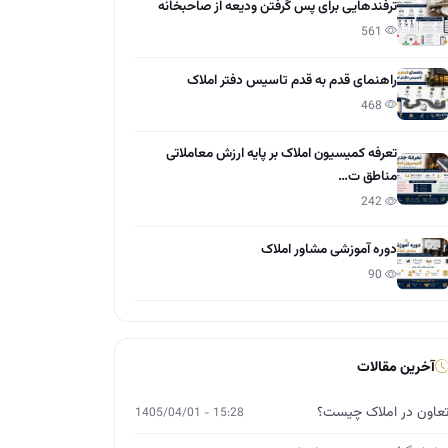
ترفندهایی برای پس گرفتن ودیعه از صاحبخانه
561
راهنمای قدم به قدم تاسیس دفتر املاک
468
تعرفه کمیسیون املاک بر پایه ارزش معاملاتی
مناطق ت…
242
دوره آموزشی مشاور املاک
90
آخرین مقالات
عاون در املاک چیست؟
15:28 - 1405/04/01