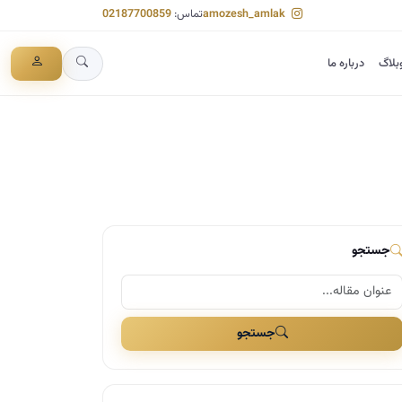
amozesh_amlak
تماس:
02187700859
بلاگ
درباره ما
جستجو
جستجو