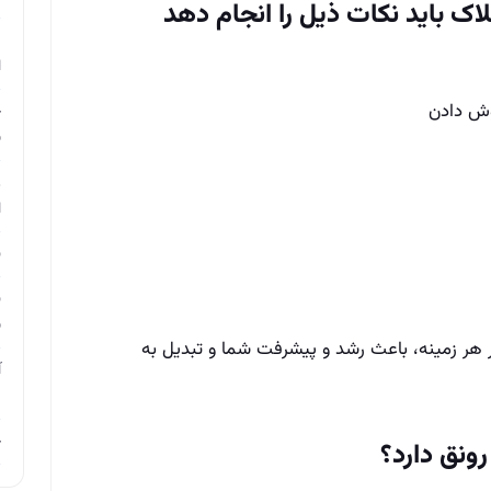
ک باید نکات ذیل را انجام دهد
م
ا
وش دادن
چ
ب
ر
ا
ن
ن
ب
 هر زمینه، باعث رشد و پیشرفت شما و تبدیل به
آ
م
چ
ونق دارد؟