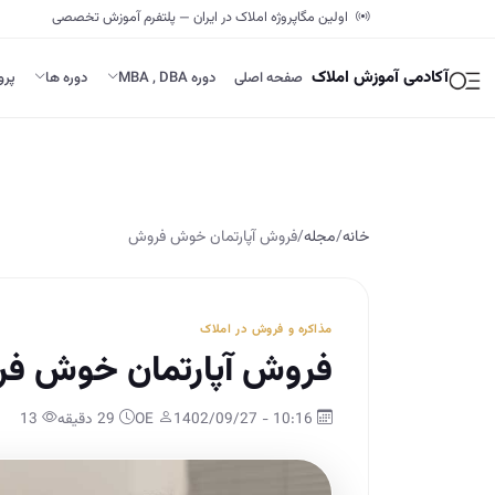
اولین مگاپروژه املاک در ایران — پلتفرم آموزش تخصصی
آکادمی آموزش املاک
صفحه اصلی
دوره MBA , DBA
دوره ها
پرو
خانه
/
مجله
/
فروش آپارتمان خوش فروش
مذاکره و فروش در املاک
فروش آپارتمان خوش ف
10:16 - 1402/09/27
OE
29 دقیقه
13