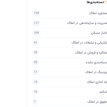
دسته‌بندی‌ها
شاوره املاک
124
دیریت و سازماندهی در املاک
117
خبار مسکن
109
ازاریابی و تبلیغات در املاک
41
ذاکره و فروش در املاک
29
سته‌بندی نشده
25
رندینگ در املاک
17
اه اندازی املاک
15
ساتید
10
قوق در املاک
7