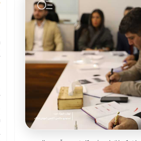
م
م
ا
ب
م
د
ب
ر
ا
ح