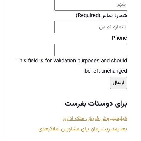
be left unchanged.
برای دوستات بفرست
قبلی
قبلی
روش فروش ملک اداری
بعدی
مدیریت زمان برای مشاورین املاک
بعدی