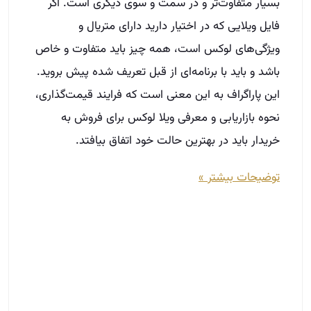
توضیحات بیشتر »
چرا مدیران آینده صنعت املاک بدون DBA
املاک دوام نمی‌آورند؟
اسفند 4, 1404