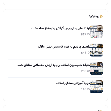
645
تعرفه کمیسیون املاک بر پایه ارزش معاملاتی مناطق ت…
260
دوره آموزشی مشاور املاک
118
آخرین مقالات
تعاون در املاک چیست؟
15:28 - 1405/04/01
مراحل گرفتن مجوز و پروانه کسب املاک
12:13 - 1405/03/31
چطور کمیسیون بیشتر در املاک بگیریم؟
12:55 - 1405/03/30
راهنمایی طراحی سایت برای دفاتر املاک
10:21 - 1405/03/28