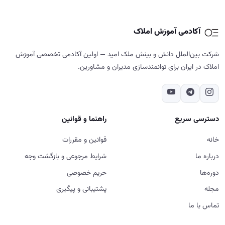
دسترسی سریع
راهنما و قوانین
خانه
قوانین و مقررات
درباره ما
شرایط مرجوعی و بازگشت وجه
دوره‌ها
حریم خصوصی
مجله
پشتیبانی و پیگیری
تماس با ما
تماس با ما
02187700859
تهران - شهرک غرب - خیابان دادمان - کوچه فائزدشتی - بن بست اول -
پلاک ۷- طبقه ۵
شنبه تا پنج‌شنبه، ۹ تا ۱۸