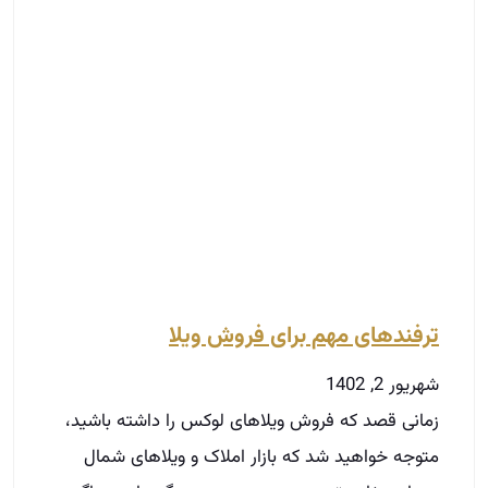
ترفندهای مهم برای فروش ویلا
شهریور 2, 1402
زمانی قصد که فروش ویلاهای لوکس را داشته باشید،
متوجه خواهید شد که بازار املاک و ویلاهای شمال
بسیار متفاوت‌تر و در سمت و سوی دیگری است. اگر
فایل ویلایی که در اختیار دارید دارای متریال و
ویژگی‌های لوکس است، همه چیز باید متفاوت و خاص
باشد و باید با برنامه‌ای از قبل تعریف شده پیش بروید.
این پاراگراف به این معنی است که فرایند قیمت‌گذاری،
نحوه بازاریابی و معرفی ویلا لوکس برای فروش به
خریدار باید در بهترین حالت خود اتفاق بیافتد.