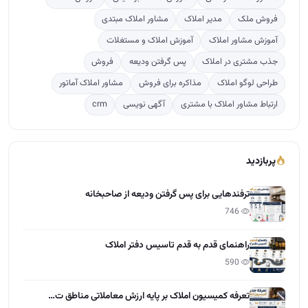
پربازدید
ترفندهایی برای پس گرفتن ودیعه از صاحبخانه
746
راهنمای قدم به قدم تاسیس دفتر املاک
590
تعرفه کمیسیون املاک بر پایه ارزش معاملاتی مناطق ت…
257
دوره آموزشی مشاور املاک
116
آخرین مقالات