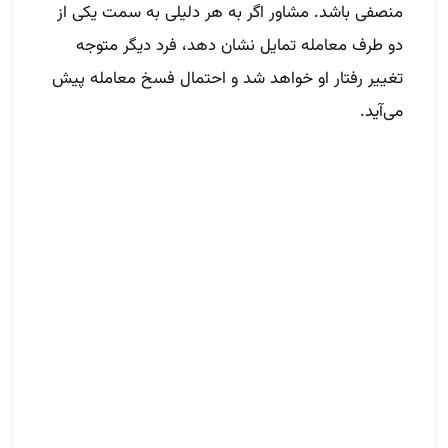
منصفی باشد. مشاور اگر به هر دلیلی به سمت یکی از
دو طرف معامله تمایل نشان دهد، فرد دیگر متوجه
تغییر رفتار او خواهد شد و احتمال فسخ معامله پیش
می‌آید.
نتیجه گیری
مشاوران املاک وظیفه خطیری در پیشبرد معاملات
دارند. در جلسه مذاکره مشاور املاک با طرفین قرارداد،
تمام توجهات به سوی مدیریت جلسه مذاکره یعنی
مشاور املاک است، پس وی باید با آگاهی کامل از