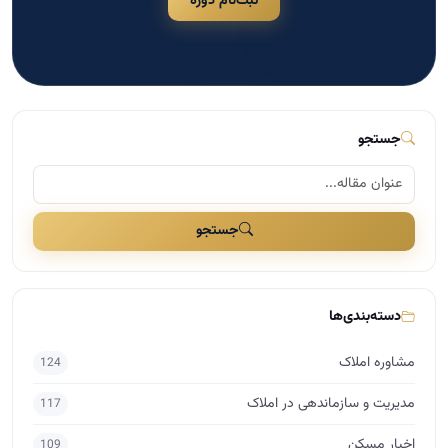
جستجو
دسته‌بندی‌ها
مشاوره املاک
124
مدیریت و سازماندهی در املاک
117
اخبار مسکن
109
بازاریابی و تبلیغات در املاک
41
مذاکره و فروش در املاک
29
دسته‌بندی نشده
25
برندینگ در املاک
17
راه اندازی املاک
15