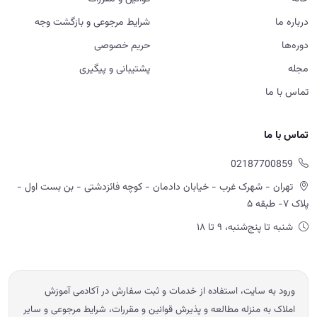
02187700859
تهران - شهرک غرب - خیابان دادمان - کوچه فائزدشتی - بن بست اول -
پلاک ۷- طبقه ۵
شنبه تا پنج‌شنبه، ۹ تا ۱۸
ورود به سایت، استفاده از خدمات و ثبت سفارش در آکادمی آموزش
املاک به منزله مطالعه و پذیرش قوانین و مقررات، شرایط مرجوعی و سایر
سیاست های اعلام شده در سایت است.
© 2026 آموزش املاک امید ابراهیمی — تمامی حقوق محفوظ است.
Powered by OE