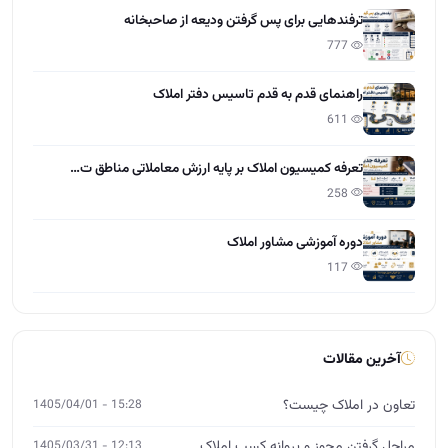
ترفندهایی برای پس گرفتن ودیعه از صاحبخانه
777
راهنمای قدم به قدم تاسیس دفتر املاک
611
تعرفه کمیسیون املاک بر پایه ارزش معاملاتی مناطق ت…
258
دوره آموزشی مشاور املاک
117
آخرین مقالات
تعاون در املاک چیست؟
15:28 - 1405/04/01
مراحل گرفتن مجوز و پروانه کسب املاک
12:13 - 1405/03/31