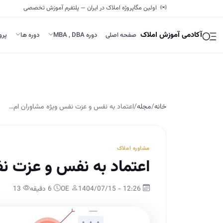
اولین مگاپروژه املاک در ایران — پلتفرم آموزش تخصصی
آکادمی آموزش املاک
صفحه اصلی
دوره MBA , DBA
دوره ها
پرو
خانه
/
مجله
/
اعتماد به نفس و عزت نفس ویژه مشاوران ام…
مشاوره املاک
اعتماد به نفس و عزت ن
12:26 - 1404/07/15
OE
6 دقیقه
13