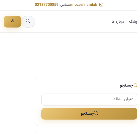
amozesh_amlak
تماس:
02187700859
بلاگ
درباره ما
جستجو
جستجو