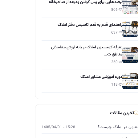
ترفندهایی برای پس گرفتن ودیعه از صاحبخانه
806
راهنمای قدم به قدم تاسیس دفتر املاک
637
تعرفه کمیسیون املاک بر پایه ارزش معاملاتی
مناطق ت…
260
دوره آموزشی مشاور املاک
118
آخرین مقالات
عاون در املاک چیست؟
15:28 - 1405/04/01