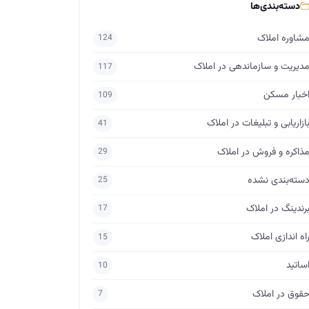
دسته‌بندی‌ها
شاوره املاک
124
دیریت و سازماندهی در املاک
117
خبار مسکن
109
ازاریابی و تبلیغات در املاک
41
ذاکره و فروش در املاک
29
سته‌بندی نشده
25
رندینگ در املاک
17
اه اندازی املاک
15
ساتید
10
قوق در املاک
7