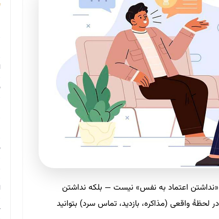
م
م
ا
ب
م
د
ب
ر
 «نداشتن اعتماد به نفس» نیست — بلکه نداشتن
ا
 لحظهٔ واقعی (مذاکره، بازدید، تماس سرد) بتوانید
ح