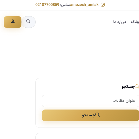
amozesh_amlak
تماس:
02187700859
بلاگ
درباره ما
جستجو
جستجو