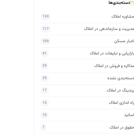
دسته‌بندی‌ها
شاوره املاک
124
دیریت و سازماندهی در املاک
117
خبار مسکن
109
ازاریابی و تبلیغات در املاک
41
ذاکره و فروش در املاک
29
سته‌بندی نشده
25
رندینگ در املاک
17
اه اندازی املاک
15
ساتید
10
قوق در املاک
7