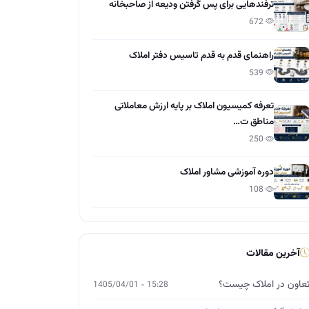
ترفندهایی برای پس گرفتن ودیعه از صاحبخانه
672
راهنمای قدم به قدم تاسیس دفتر املاک
539
تعرفه کمیسیون املاک بر پایه ارزش معاملاتی
مناطق ت…
250
دوره آموزشی مشاور املاک
108
آخرین مقالات
عاون در املاک چیست؟
15:28 - 1405/04/01