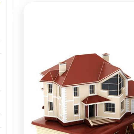
م
م
ا
ب
م
د
ب
ر
ا
ح