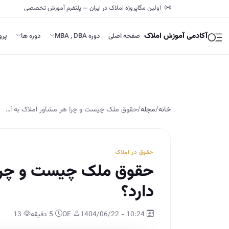
اولین مگاپروژه املاک در ایران — پلتفرم آموزش تخصصی
آکادمی آموزش املاک
صفحه اصلی
دوره MBA , DBA
دوره ها
پرو
خانه
/
مجله
/
حقوق ملک چیست و چرا هر مشاور املاک به آ…
حقوق در املاک
حقوق ملک چیست و چرا ه
دارد؟
10:24 - 1404/06/22
OE
5 دقیقه
13